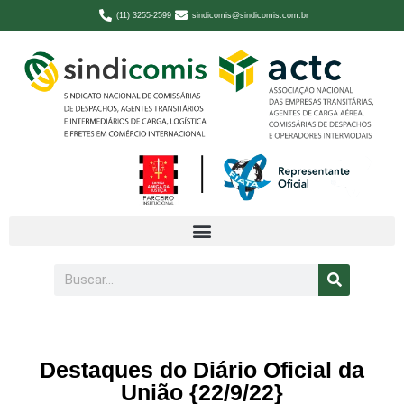
(11) 3255-2599
sindicomis@sindicomis.com.br
Destaques do Diário Oficial da
União {22/9/22}