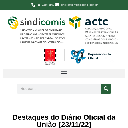
(11) 3255-2599
sindicomis@sindicomis.com.br
Destaques do Diário Oficial da
União {23/11/22}