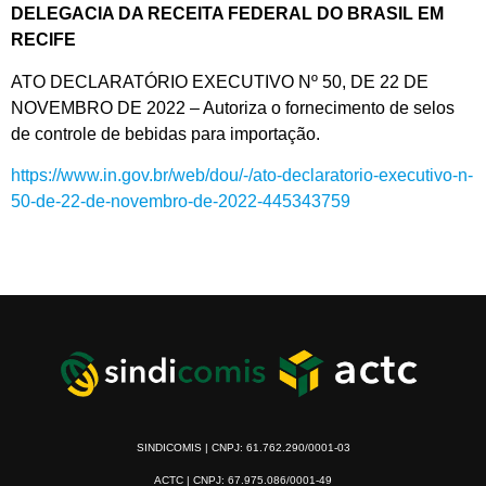
DELEGACIA DA RECEITA FEDERAL DO BRASIL EM
RECIFE
ATO DECLARATÓRIO EXECUTIVO Nº 50, DE 22 DE
NOVEMBRO DE 2022 – Autoriza o fornecimento de selos
de controle de bebidas para importação.
https://www.in.gov.br/web/dou/-/ato-declaratorio-executivo-n-
50-de-22-de-novembro-de-2022-445343759
SINDICOMIS | CNPJ: 61.762.290/0001-03
ACTC | CNPJ: 67.975.086/0001-49