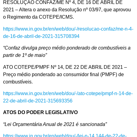
RESOLUÇÃO CONFAZ/ME Nº 4, DE 16 DE ABRIL DE
2021 – Altera o anexo da Resolução nº 03/97, que aprovou
o Regimento da COTEPE/ICMS.
https://www.in.gov.br/en/web/dou/-/resolucao-confaz/me-n-4-
de-16-de-abril-de-2021-315708394
“Confaz divulga preço médio ponderado de combustíveis a
partir de 1º de maio”
ATO COTEPE/PMPF Nº 14, DE 22 DE ABRIL DE 2021 –
Preço médio ponderado ao consumidor final (PMPF) de
combustíveis.
https://www.in.gov.br/en/web/dou/-/ato-cotepe/pmpf-n-14-de-
22-de-abril-de-2021-315693356
ATOS DO PODER LEGISLATIVO
“Lei Orçamentária Anual de 2021 é sancionada”
https://www.in.gov.br/en/web/dou/-/lei-n-14.144-de-22-de-