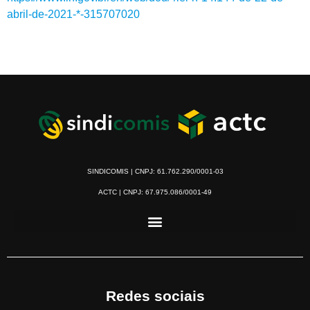
abril-de-2021-*-315707020
SINDICOMIS | CNPJ: 61.762.290/0001-03
ACTC | CNPJ: 67.975.086/0001-49
Redes sociais