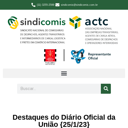
(11) 3255-2599
sindicomis@sindicomis.com.br
Destaques do Diário Oficial da
União {25/1/23}