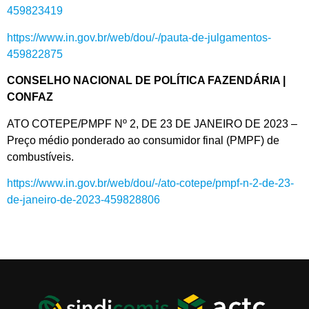
459823419
https://www.in.gov.br/web/dou/-/pauta-de-julgamentos-
459822875
CONSELHO NACIONAL DE POLÍTICA FAZENDÁRIA |
CONFAZ
ATO COTEPE/PMPF Nº 2, DE 23 DE JANEIRO DE 2023 –
Preço médio ponderado ao consumidor final (PMPF) de
combustíveis.
https://www.in.gov.br/web/dou/-/ato-cotepe/pmpf-n-2-de-23-
de-janeiro-de-2023-459828806