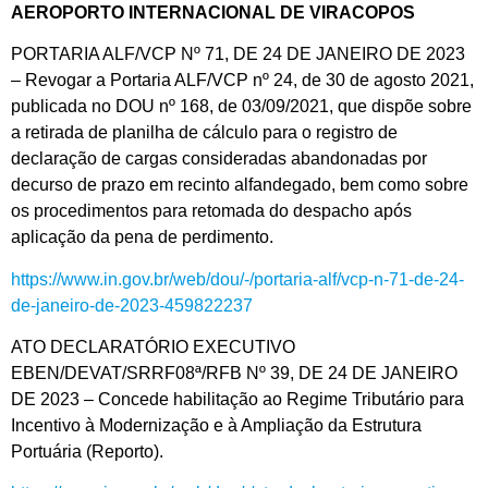
AEROPORTO INTERNACIONAL DE VIRACOPOS
PORTARIA ALF/VCP Nº 71, DE 24 DE JANEIRO DE 2023
– Revogar a Portaria ALF/VCP nº 24, de 30 de agosto 2021,
publicada no DOU nº 168, de 03/09/2021, que dispõe sobre
a retirada de planilha de cálculo para o registro de
declaração de cargas consideradas abandonadas por
decurso de prazo em recinto alfandegado, bem como sobre
os procedimentos para retomada do despacho após
aplicação da pena de perdimento.
https://www.in.gov.br/web/dou/-/portaria-alf/vcp-n-71-de-24-
de-janeiro-de-2023-459822237
ATO DECLARATÓRIO EXECUTIVO
EBEN/DEVAT/SRRF08ª/RFB Nº 39, DE 24 DE JANEIRO
DE 2023 – Concede habilitação ao Regime Tributário para
Incentivo à Modernização e à Ampliação da Estrutura
Portuária (Reporto).