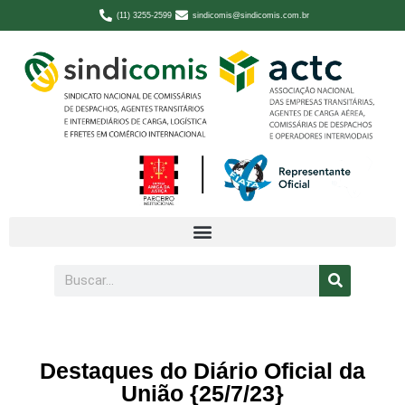
(11) 3255-2599
sindicomis@sindicomis.com.br
Destaques do Diário Oficial da
União {25/7/23}