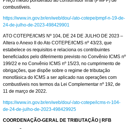
Preço médio ponderado ao consumidor final (PMPF) de
combustíveis.
https://www.in.gov.br/en/web/dou/-/ato-cotepe/pmpf-n-19-de-
24-de-julho-de-2023-498429901
ATO COTEPE/ICMS Nº 104, DE 24 DE JULHO DE 2023 –
Altera o Anexo II do Ato COTEPE/ICMS nº 43/23, que
estabelece os requisitos e relaciona os contribuintes
beneficiados pelo diferimento previsto no Convênio ICMS nº
199/22 e no Convênio ICMS nº 15/23, no cumprimento de
obrigações, que dispõe sobre o regime de tributação
monofásica do ICMS a ser aplicado nas operações com
combustíveis nos termos da Lei Complementar nº 192, de
11 de março de 2022.
https://www.in.gov.br/en/web/dou/-/ato-cotepe/icms-n-104-
de-24-de-julho-de-2023-498429925
COORDENAÇÃO-GERAL DE TRIBUTAÇÃO | RFB