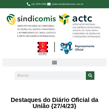
(11) 3255-2599
sindicomis@sindicomis.com.br
Destaques do Diário Oficial da
União {27/4/23}