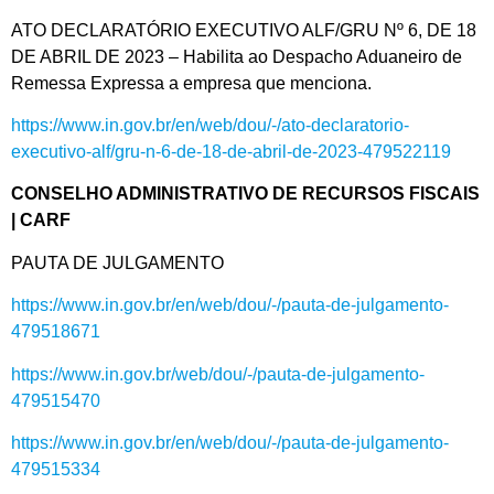
ATO DECLARATÓRIO EXECUTIVO ALF/GRU Nº 6, DE 18
DE ABRIL DE 2023 – Habilita ao Despacho Aduaneiro de
Remessa Expressa a empresa que menciona.
https://www.in.gov.br/en/web/dou/-/ato-declaratorio-
executivo-alf/gru-n-6-de-18-de-abril-de-2023-479522119
CONSELHO ADMINISTRATIVO DE RECURSOS FISCAIS
| CARF
PAUTA DE JULGAMENTO
https://www.in.gov.br/en/web/dou/-/pauta-de-julgamento-
479518671
https://www.in.gov.br/web/dou/-/pauta-de-julgamento-
479515470
https://www.in.gov.br/en/web/dou/-/pauta-de-julgamento-
479515334