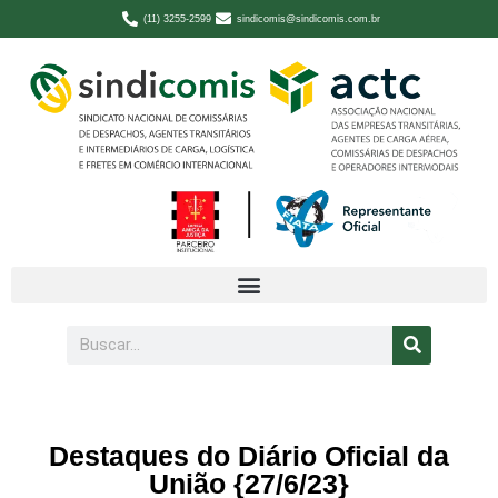
(11) 3255-2599
sindicomis@sindicomis.com.br
Destaques do Diário Oficial da
União {27/6/23}