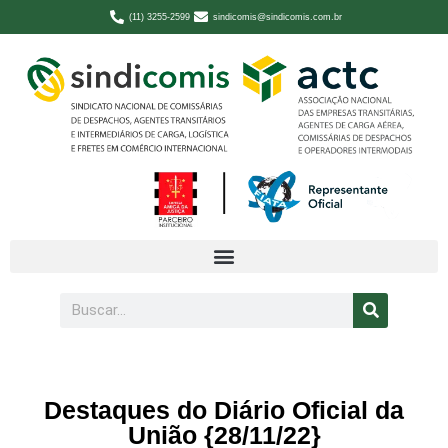
(11) 3255-2599
sindicomis@sindicomis.com.br
Destaques do Diário Oficial da
União {28/11/22}