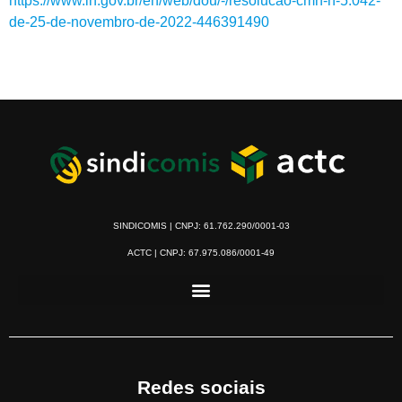
https://www.in.gov.br/en/web/dou/-/resolucao-cmn-n-5.042-
de-25-de-novembro-de-2022-446391490
SINDICOMIS | CNPJ: 61.762.290/0001-03
ACTC | CNPJ: 67.975.086/0001-49
Redes sociais