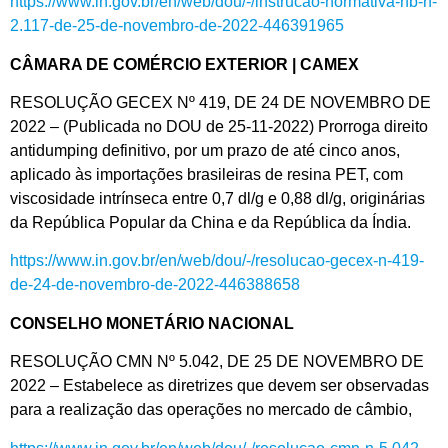
https://www.in.gov.br/en/web/dou/-/instrucao-normativa-rfb-n-
2.117-de-25-de-novembro-de-2022-446391965
CÂMARA DE COMÉRCIO EXTERIOR | CAMEX
RESOLUÇÃO GECEX Nº 419, DE 24 DE NOVEMBRO DE
2022 – (Publicada no DOU de 25-11-2022) Prorroga direito
antidumping definitivo, por um prazo de até cinco anos,
aplicado às importações brasileiras de resina PET, com
viscosidade intrínseca entre 0,7 dl/g e 0,88 dl/g, originárias
da República Popular da China e da República da Índia.
https://www.in.gov.br/en/web/dou/-/resolucao-gecex-n-419-
de-24-de-novembro-de-2022-446388658
CONSELHO MONETÁRIO NACIONAL
RESOLUÇÃO CMN Nº 5.042, DE 25 DE NOVEMBRO DE
2022 – Estabelece as diretrizes que devem ser observadas
para a realização das operações no mercado de câmbio,