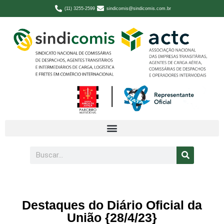
(11) 3255-2599
sindicomis@sindicomis.com.br
Destaques do Diário Oficial da
União {28/4/23}