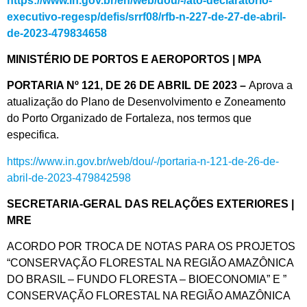
https://www.in.gov.br/en/web/dou/-/ato-declaratorio-
executivo-regesp/defis/srrf08/rfb-n-227-de-27-de-abril-
de-2023-479834658
MINISTÉRIO DE PORTOS E AEROPORTOS | MPA
PORTARIA Nº 121, DE 26 DE ABRIL DE 2023 –
Aprova a
atualização do Plano de Desenvolvimento e Zoneamento
do Porto Organizado de Fortaleza, nos termos que
especifica.
https://www.in.gov.br/web/dou/-/portaria-n-121-de-26-de-
abril-de-2023-479842598
SECRETARIA-GERAL DAS RELAÇÕES EXTERIORES |
MRE
ACORDO POR TROCA DE NOTAS PARA OS PROJETOS
“CONSERVAÇÃO FLORESTAL NA REGIÃO AMAZÔNICA
DO BRASIL – FUNDO FLORESTA – BIOECONOMIA” E ”
CONSERVAÇÃO FLORESTAL NA REGIÃO AMAZÔNICA