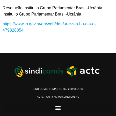
Resolução institui o Grupo Parlamentar Brasil-Ucrânia
Institui o Grupo Parlamentar Brasil-Ucrânia.
https://www.in.gov.br/en/web/dou/-/r-e-s-o-l-u-c-a-o-
479828854
SINDICOMIS | CNPJ: 61.762.290/0001-03
ACTC | CNPJ: 67.975.086/0001-49