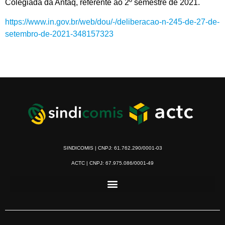
Colegiada da Antaq, referente ao 2º semestre de 2021.
https://www.in.gov.br/web/dou/-/deliberacao-n-245-de-27-de-
setembro-de-2021-348157323
SINDICOMIS | CNPJ: 61.762.290/0001-03
ACTC | CNPJ: 67.975.086/0001-49