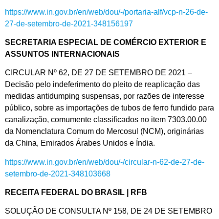
https://www.in.gov.br/en/web/dou/-/portaria-alf/vcp-n-26-de-
27-de-setembro-de-2021-348156197
SECRETARIA ESPECIAL DE COMÉRCIO EXTERIOR E
ASSUNTOS INTERNACIONAIS
CIRCULAR Nº 62, DE 27 DE SETEMBRO DE 2021 –
Decisão pelo indeferimento do pleito de reaplicação das
medidas antidumping suspensas, por razões de interesse
público, sobre as importações de tubos de ferro fundido para
canalização, comumente classificados no item 7303.00.00
da Nomenclatura Comum do Mercosul (NCM), originárias
da China, Emirados Árabes Unidos e Índia.
https://www.in.gov.br/en/web/dou/-/circular-n-62-de-27-de-
setembro-de-2021-348103668
RECEITA FEDERAL DO BRASIL | RFB
SOLUÇÃO DE CONSULTA Nº 158, DE 24 DE SETEMBRO