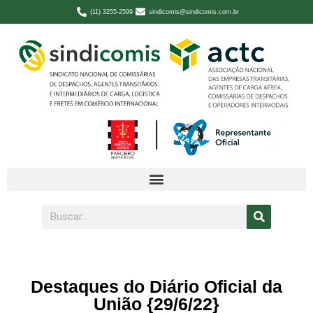
(11) 3255-2599
sindicomis@sindicomis.com.br
Destaques do Diário Oficial da
União {29/6/22}