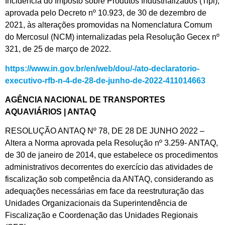
Incidência do Imposto sobre Produtos Industrializados (Tipi),
aprovada pelo Decreto nº 10.923, de 30 de dezembro de
2021, às alterações promovidas na Nomenclatura Comum
do Mercosul (NCM) internalizadas pela Resolução Gecex nº
321, de 25 de março de 2022.
https://www.in.gov.br/en/web/dou/-/ato-declaratorio-
executivo-rfb-n-4-de-28-de-junho-de-2022-411014663
AGÊNCIA NACIONAL DE TRANSPORTES
AQUAVIÁRIOS | ANTAQ
RESOLUÇÃO ANTAQ Nº 78, DE 28 DE JUNHO 2022 –
Altera a Norma aprovada pela Resolução nº 3.259- ANTAQ,
de 30 de janeiro de 2014, que estabelece os procedimentos
administrativos decorrentes do exercício das atividades de
fiscalização sob competência da ANTAQ, considerando as
adequações necessárias em face da reestruturação das
Unidades Organizacionais da Superintendência de
Fiscalização e Coordenação das Unidades Regionais