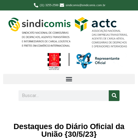
(11) 3255-2599
sindicomis@sindicomis.com.br
Destaques do Diário Oficial da
União {30/5/23}