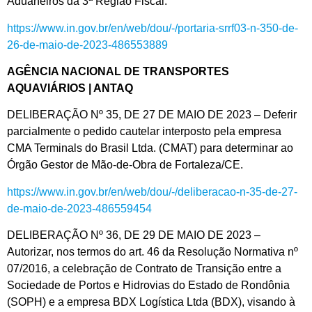
Aduaneiros da 3ª Região Fiscal.
https://www.in.gov.br/en/web/dou/-/portaria-srrf03-n-350-de-
26-de-maio-de-2023-486553889
AGÊNCIA NACIONAL DE TRANSPORTES
AQUAVIÁRIOS | ANTAQ
DELIBERAÇÃO Nº 35, DE 27 DE MAIO DE 2023 – Deferir
parcialmente o pedido cautelar interposto pela empresa
CMA Terminals do Brasil Ltda. (CMAT) para determinar ao
Órgão Gestor de Mão-de-Obra de Fortaleza/CE.
https://www.in.gov.br/en/web/dou/-/deliberacao-n-35-de-27-
de-maio-de-2023-486559454
DELIBERAÇÃO Nº 36, DE 29 DE MAIO DE 2023 –
Autorizar, nos termos do art. 46 da Resolução Normativa nº
07/2016, a celebração de Contrato de Transição entre a
Sociedade de Portos e Hidrovias do Estado de Rondônia
(SOPH) e a empresa BDX Logística Ltda (BDX), visando à