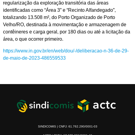
regularização da exploração transitória das áreas
identificadas como “Área 3” e “Recinto Alfandegado”,
totalizando 13.508 m², do Porto Organizado de Porto
Velho/RO, destinada à movimentação e armazenagem de
contêineres e carga geral, por 180 dias ou até a licitação da
área, o que ocorrer primeiro.
https://www.in.gov.br/en/web/dou/-/deliberacao-n-36-de-29-
de-maio-de-2023-486559533
SINDICOMIS | CNPJ: 61.762.290/0001-03