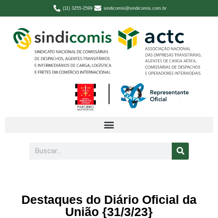
(11) 3255-2599
sindicomis@sindicomis.com.br
Destaques do Diário Oficial da
União {31/3/23}