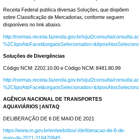
Receita Federal publica diversas Soluções, que dispõem
sobre Classificação de Mercadorias, conforme seguem
disponíveis no link abaixo.
http://normas.receita.fazenda.gov.br/sijut2consulta/consulta.a
%2CtipoAtoFacet&orgaosSelecionados=&tiposAtosSeleci
Soluções de Divergências
Código NCM: 2202.10.00 e Código NCM: 8481.80.99
http://normas.receita.fazenda.gov.br/sijut2consulta/consulta.a
%2CtipoAtoFacet&orgaosSelecionados=&tiposAtosSeleci
AGÊNCIA NACIONAL DE TRANSPORTES
AQUAVIÁRIOS | ANTAQ
DELIBERAÇÃO DE 6 DE MAIO DE 2021
https://www.in.gov.br/en/web/dou/-/deliberacao-de-6-de-
maio-de-2021-318470845