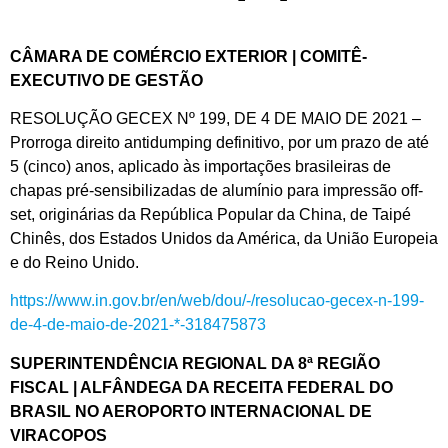
CÂMARA DE COMÉRCIO EXTERIOR | COMITÊ-
EXECUTIVO DE GESTÃO
RESOLUÇÃO GECEX Nº 199, DE 4 DE MAIO DE 2021 –
Prorroga direito antidumping definitivo, por um prazo de até
5 (cinco) anos, aplicado às importações brasileiras de
chapas pré-sensibilizadas de alumínio para impressão off-
set, originárias da República Popular da China, de Taipé
Chinês, dos Estados Unidos da América, da União Europeia
e do Reino Unido.
https://www.in.gov.br/en/web/dou/-/resolucao-gecex-n-199-
de-4-de-maio-de-2021-*-318475873
SUPERINTENDÊNCIA REGIONAL DA 8ª REGIÃO
FISCAL | ALFÂNDEGA DA RECEITA FEDERAL DO
BRASIL NO AEROPORTO INTERNACIONAL DE
VIRACOPOS