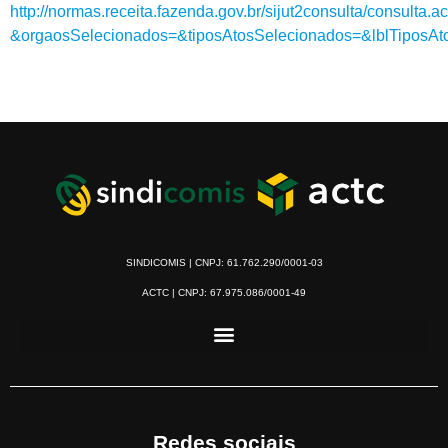
http://normas.receita.fazenda.gov.br/sijut2consulta/consulta.a
&orgaosSelecionados=&tiposAtosSelecionados=&lblTipo
SINDICOMIS | CNPJ: 61.762.290/0001-03
ACTC | CNPJ: 67.975.086/0001-49
Redes sociais