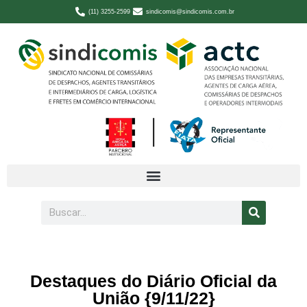
(11) 3255-2599
sindicomis@sindicomis.com.br
Destaques do Diário Oficial da
União {9/11/22}