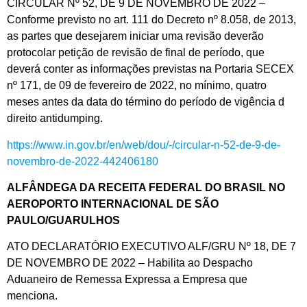
CIRCULAR Nº 52, DE 9 DE NOVEMBRO DE 2022 –
Conforme previsto no art. 111 do Decreto nº 8.058, de 2013,
as partes que desejarem iniciar uma revisão deverão
protocolar petição de revisão de final de período, que
deverá conter as informações previstas na Portaria SECEX
nº 171, de 09 de fevereiro de 2022, no mínimo, quatro
meses antes da data do término do período de vigência d
direito antidumping.
https://www.in.gov.br/en/web/dou/-/circular-n-52-de-9-de-
novembro-de-2022-442406180
ALFÂNDEGA DA RECEITA FEDERAL DO BRASIL NO
AEROPORTO INTERNACIONAL DE SÃO
PAULO/GUARULHOS
ATO DECLARATÓRIO EXECUTIVO ALF/GRU Nº 18, DE 7
DE NOVEMBRO DE 2022 – Habilita ao Despacho
Aduaneiro de Remessa Expressa a Empresa que
menciona.