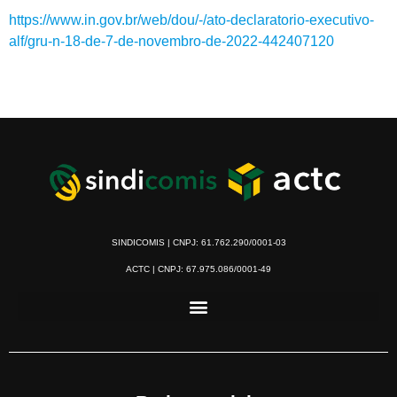
https://www.in.gov.br/web/dou/-/ato-declaratorio-executivo-
alf/gru-n-18-de-7-de-novembro-de-2022-442407120
SINDICOMIS | CNPJ: 61.762.290/0001-03
ACTC | CNPJ: 67.975.086/0001-49