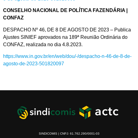
CONSELHO NACIONAL DE POLÍTICA FAZENDÁRIA |
CONFAZ
DESPACHO Nº 46, DE 8 DE AGOSTO DE 2023 – Publica
Ajustes SINIEF aprovados na 189ª Reunião Ordinária do
CONFAZ, realizada no dia 4.8.2023.
https://www.in.gov.br/en/web/dou/-/despacho-n-46-de-8-de-
agosto-de-2023-501820097
SINDICOMIS | CNPJ: 61.762.290/0001-03