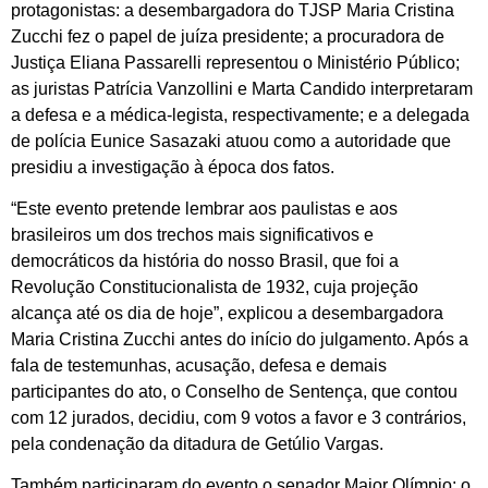
protagonistas: a desembargadora do TJSP Maria Cristina
Zucchi fez o papel de juíza presidente; a procuradora de
Justiça Eliana Passarelli representou o Ministério Público;
as juristas Patrícia Vanzollini e Marta Candido interpretaram
a defesa e a médica-legista, respectivamente; e a delegada
de polícia Eunice Sasazaki atuou como a autoridade que
presidiu a investigação à época dos fatos.
“Este evento pretende lembrar aos paulistas e aos
brasileiros um dos trechos mais significativos e
democráticos da história do nosso Brasil, que foi a
Revolução Constitucionalista de 1932, cuja projeção
alcança até os dia de hoje”, explicou a desembargadora
Maria Cristina Zucchi antes do início do julgamento. Após a
fala de testemunhas, acusação, defesa e demais
participantes do ato, o Conselho de Sentença, que contou
com 12 jurados, decidiu, com 9 votos a favor e 3 contrários,
pela condenação da ditadura de Getúlio Vargas.
Também participaram do evento o senador Major Olímpio; o