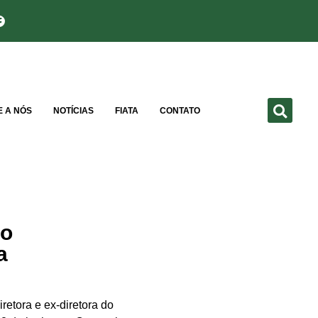
E A NÓS
NOTÍCIAS
FIATA
CONTATO
ão
a
retora e ex-diretora do