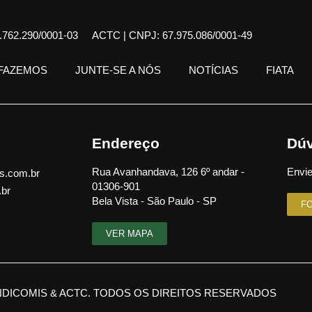
762.290/0001-03
ACTC | CNPJ: 67.975.086/0001-49
 FAZEMOS
JUNTE-SE A NÓS
NOTÍCIAS
FIATA
Endereço
Dúv
Rua Avanhandava, 126 6º andar -
Envie
s.com.br
01306-901
.br
Bela Vista - São Paulo - SP
F
VER MAPA
NDICOMIS & ACTC. TODOS OS DIREITOS RESERVADOS