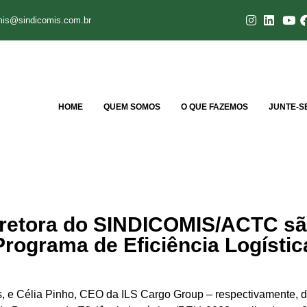
mis@sindicomis.com.br
HOME
QUEM SOMOS
O QUE FAZEMOS
JUNTE-S
diretora do SINDICOMIS/ACTC s
rograma de Eficiência Logístic
s, e Célia Pinho, CEO da ILS Cargo Group – respectivamente, di