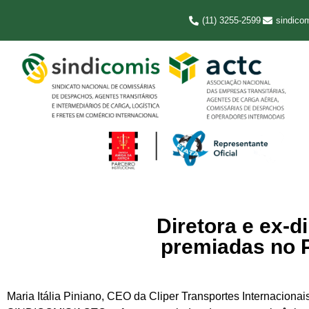
(11) 3255-2599
sindico
Diretora e ex-
premiadas no P
Maria Itália Piniano, CEO da Cliper Transportes Internacionai