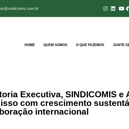
mis@sindicomis.com.br
HOME
QUEM SOMOS
O QUE FAZEMOS
JUNTE-S
toria Executiva, SINDICOMIS e
sso com crescimento sustentá
boração internacional