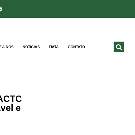
E A NÓS
NOTÍCIAS
FIATA
CONTATO
 ACTC
vel e