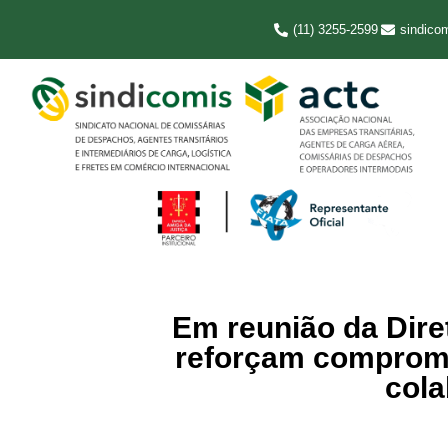
(11) 3255-2599
sindico
Em reunião da Dire
reforçam compromi
cola