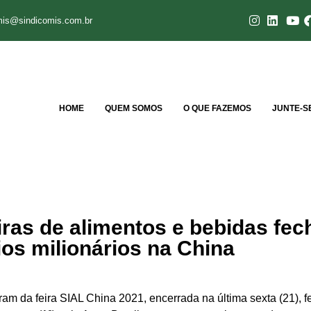
mis@sindicomis.com.br
HOME
QUEM SOMOS
O QUE FAZEMOS
JUNTE-S
iras de alimentos e bebidas fe
os milionários na China
aram da feira SIAL China 2021, encerrada na última sexta (21),