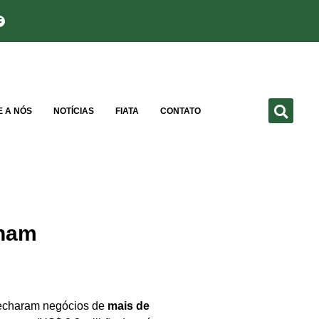
E A NÓS
NOTÍCIAS
FIATA
CONTATO
cham
 fecharam negócios de
mais de