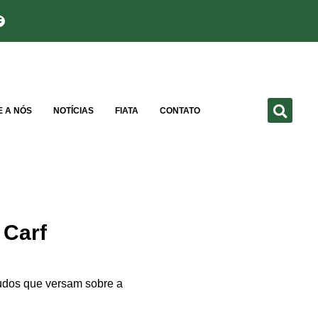
E A NÓS
NOTÍCIAS
FIATA
CONTATO
 Carf
tudos que versam sobre a