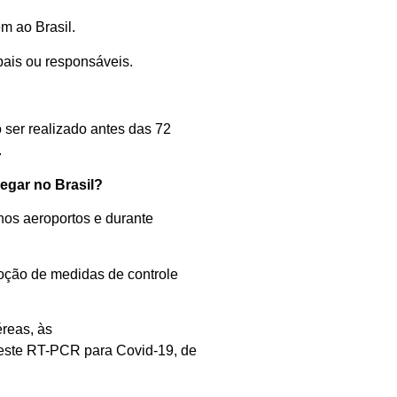
m ao Brasil.
pais ou responsáveis.
 ser realizado
antes das
72
.
egar no Brasil
?
no
s
aeroportos
e durante
doção de medidas de controle
rea
s
,
às
teste RT-PCR para
C
ovid
-19
,
de