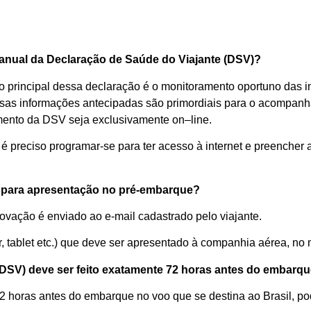
anual da D
eclaração de
S
aúde do
V
iajante (DSV)
?
o principal d
essa
d
eclaração
é o monitoramento oportuno das 
sa
s
informaç
ões antecipadas
são
primordia
is
para o acompanha
mento da
DSV
seja
exclusivamente
on
–
line
.
é preciso
programar-se para ter acesso
à
internet
e preencher
,
para apresentação no
pré-embarque
?
rovação
é enviado ao e
-mail
cadastrado pelo viajante.
, tablet
etc
.
)
que
deve
ser
apresenta
do à companhia aérea
,
no 
 (DSV)
deve ser feito exatamente 72
h
oras
antes do embarq
2
h
oras
antes do
embarque no voo
que se destina
ao Brasil
, p