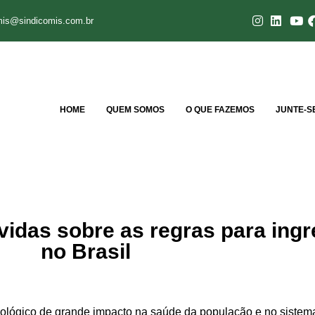
mis@sindicomis.com.br
HOME
QUEM SOMOS
O QUE FAZEMOS
JUNTE-S
vidas sobre as regras para ing
no Brasil
ológico de grande impacto
na saúde da
população
e no sistem