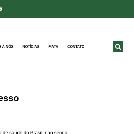
E A NÓS
NOTÍCIAS
FIATA
CONTATO
resso
a de saúde do Brasil
,
não sendo