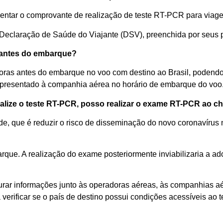
entar o comprovante de realização de teste RT-PCR para viage
 Declaração de Saúde do Viajante
(
DSV
)
, preenchida por seus 
antes do embarque?
oras
antes do
embarque no voo com destino ao Brasil
, podendo
 apresentado à companhia aérea no horário
de
embarque
d
o voo
alize o
teste RT-PCR
,
posso
realizar o exame RT-PCR ao ch
de, que é
reduzir
o risco de disseminação do novo
coronavírus
rque. A realização d
o
exame posteriormente inviabilizaria a a
rar informações junto à
s
operadora
s
aérea
s
,
às
companhia
s
aé
a
verificar
se o país de destino possui condições
acessíveis a
o 