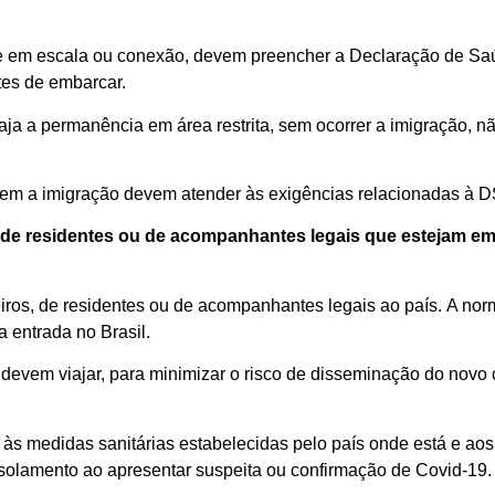
e em escala ou
conexão
,
devem
preencher a Declaração de S
tes de
embarcar.
a
ja
a permanência
em área restrita
,
sem ocorrer a
imigração
,
nã
rem
a imigração
devem
atender às exigências
relacionadas à
D
de
residentes
ou
de
acompanhantes legais
que est
ejam
em
iros
,
de
residentes ou
de
acompanhantes legai
s
ao
p
aís.
A nor
a entrada no Brasil.
devem viajar,
para
minimizar o risco de disseminação do novo
s medidas sanitárias estabelecidas pelo país onde está e aos
isolamento ao apresentar suspeita ou confirmação de
C
ovid
-19
.