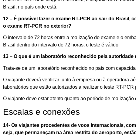
Brasil
,
no país
onde
est
á
.
12 – É possível fazer o exame RT-PCR
ao sair
do Brasil
, 
o
exame RT-PCR no exterior?
O intervalo de 72 horas entre a realização do exame e o embar
Brasil dentro d
o
intervalo de 72 horas, o
teste
é válido
.
13 –
O que
é
um laboratório reconhecido pela autoridade
Trata-se de u
m laboratório reconhecido
no país com capacid
O viajante deverá
ve
r
ificar
junto à
empresa ou
à
operadora a
laboratórios
que
estão autorizados a realizar o teste RT-PCR
O viajante
deve
estar
atento
quanto ao período de
realização
Escalas e conexões
14- Os
viajantes
procedentes
de voos internacionais
,
com 
seja,
que
permaneçam na área restrita do aeroporto
,
estão