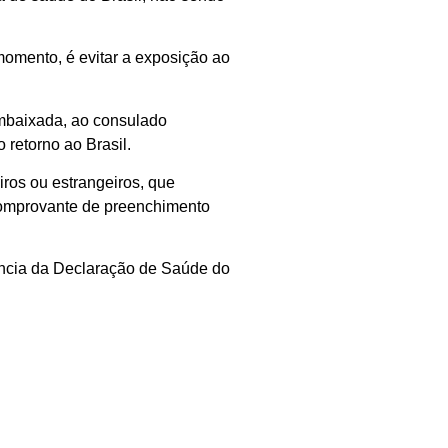
momento,
é evitar
a
exposição
ao
mbaixada,
ao
consulado
 retorno ao Brasil.
iros ou estrangeiros
,
que
omprovante de preenchimento
ncia da Declaração de Saúde do