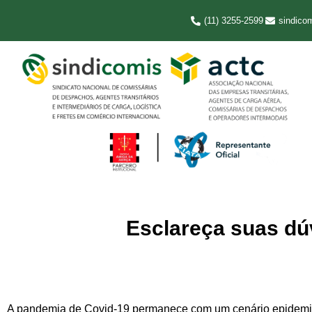
(11) 3255-2599
sindico
Esclareça suas dú
A pandemia d
e
C
ovid
-19
permanece
com um cenário
epidemi