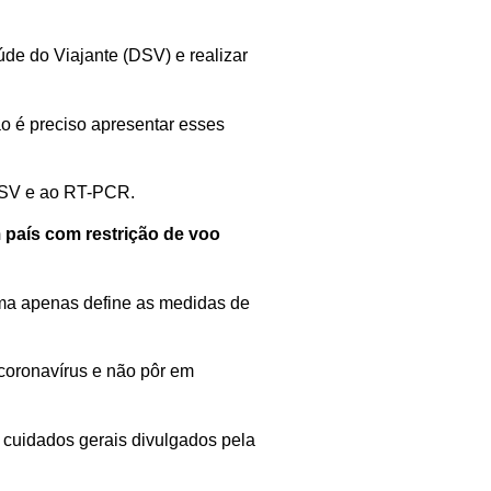
aúde do
Viajante
(DSV)
e realizar
o é preciso
apresentar esses
SV e
ao
RT-PCR.
 país com restrição de voo
ma a
penas define
as
medidas de
coronavírus
e não pôr
em
 cuidados gerais divulgados pela