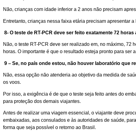
Não
, c
riança
s
com idade inferior a 2 anos
não precisam
apres
Entretanto
,
crianças n
essa faixa etária
precisam
apresentar a
8-
O teste de RT-PCR deve ser feito exatamente 72
h
oras
Não
, o
teste RT-PCR deve ser realizado
em
, no
máximo,
72
h
horas
. O importante é que
o resultado esteja pronto para ser
9 –
Se
,
no país
onde
estou
,
não
houver
laboratório que
re
Não
, e
ssa opção não atenderia ao objetivo da medida de saú
o
s
vo
os
.
Por isso, a exigência é
de que o teste seja feito
antes do emba
para proteção dos demais viajantes
.
Antes de realizar uma viagem essencial
, o
viajante deve procu
e
mbaixadas,
aos
consulados
e
às
autoridade
s
de saúde
,
par
forma
que seja possível o
retorno
ao Brasil
.