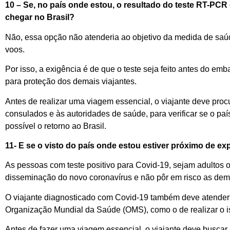
10 – S
e
,
no país
onde
estou
,
o resultado do teste RT-PCR
chegar no Brasil?
Não, essa opção não atenderia ao objetivo da medida de saúd
voos.
Por isso, a exigência é de que o teste seja feito antes do em
para proteção dos demais viajantes.
Antes de realizar uma viagem essencial, o viajante deve pro
consulados e às autoridades de saúde, para verificar se o p
possível o retorno ao Brasil.
11-
E se
o
visto
d
o país
onde
estou
estiver próximo de
exp
As p
essoas com teste positivo para
C
ovid
-19
, sejam adultos o
disseminação do novo coronavírus e não pôr em risco as de
O viajante
diagnosticado com
C
ovid
-19
também deve atender à
Organização Mundial da Saúde (OMS), como
o de
realizar
o
i
Antes de
fazer
uma viagem essencial, o viajante deve buscar