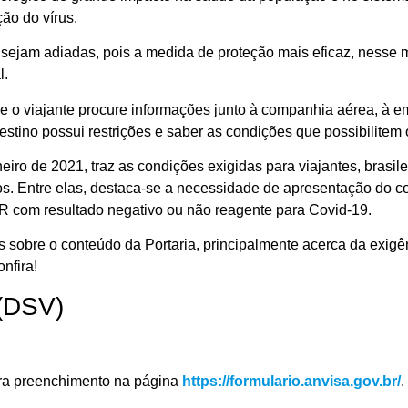
ão do vírus
.
s sejam
adiadas
,
pois
a medida
de proteção
mais eficaz
, nesse 
l.
ue o viajante procure informações
junto à companhia aérea,
à
e
 destino possui
restrições e
saber as
condições que possibilitem o
aneiro de 2021
,
traz
as condições exigidas para viajantes, brasile
os
.
E
ntre elas,
destaca-se
a necessidade
d
e apresentação d
o c
CR
com resultado
negativo
ou
não
reagente
para
C
ovid
-19
.
s sobre o conteúdo da
P
ortaria, principalmente
acerca d
a exigê
nfira!
 (DSV)
ara preenchimento
n
a
página
https://formulario.an
v
isa.gov.br/
.