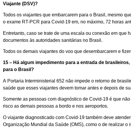
Viajante (
DSV
)
?
Todos os viajantes que embarcarem para o Brasil, mesmo qu
o exame RT-PCR
para
C
ovid
-19
em
, no máximo,
72 horas an
Entretanto
,
caso
se
trate de uma
escala ou conexão em que
h
documentos
às
autoridades sanitárias no Brasil.
Todos os demais viajantes do voo que
desembarcar
e
m e
f
ize
15 – Há algum impedimento
para a
entrada
de
brasileiros
,
para o Brasil
?
A
Portaria Interministerial 65
2
não
impede o
retorno de brasile
saúde
que esses viajantes deve
m tomar
antes e
depois d
e
su
Somente
as
pessoas com diagnóstico de
C
ovid
-19
é que não 
risco
a
s demais p
es
s
oas
a
bordo
e
nos aeroportos.
O viajante
diagnosticado com
C
ovid
-19
também deve atender à
Organização Mundial d
a
Saúde
(
OMS
)
, como
o de
realizar
o