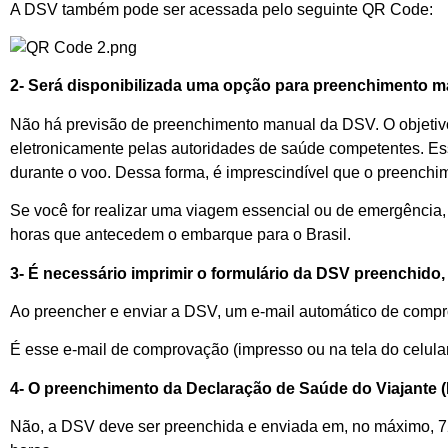
A DSV também pode ser acessada pelo
seguinte
QR
Code
:
2- Será disponibilizada
uma
opção para preenchimento m
Não há previsão
de
preenchimento manual
da DSV
.
O objetiv
eletronicamente
pelas autoridades de saúde competentes
.
Es
durante o voo.
Des
s
a forma,
é imprescindível
que
o
preenchi
Se
você
for realizar uma viagem essencial ou de emergência,
horas que antecede
m
o embarque para o Brasil
.
3- É necessário imprimir o
formulário da DSV preenchido
Ao preencher e enviar a DSV, um e-mail automático de comp
É esse e-mail
de comprovação (impresso ou
na tela do
celular
4- O preenchimento da
Declaração de Saúde do Viajante
Não
, a
DSV deve ser preenchida
e enviada
em
, no máximo,
7