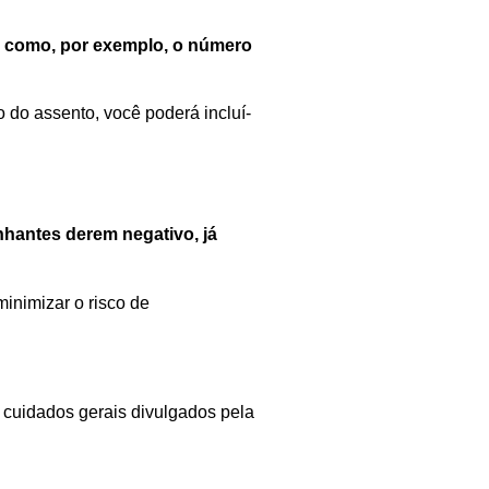
como
,
por exemplo
,
o
número
o do
assento,
você
poderá
incluí-
hantes
derem
negativo
,
já
inimizar o risco de
s
cuidados gerais divulgados pela