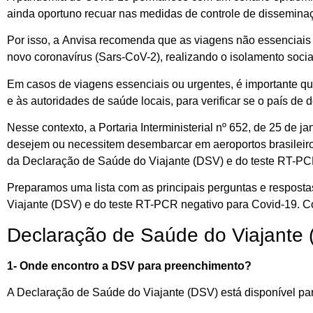
ainda
oportuno recuar nas medidas
de
controle d
e
disseminaç
Por isso
, a
A
nvisa
re
co
menda que
as
viagens não essenciai
novo
coronavírus
(S
ars
-CoV-2), realizando
o
isolamento socia
Em casos de
viagens essenciais ou urgentes, é importante q
e
às
autoridades de saúde
locais, para v
erificar se o país de
Nesse contexto,
a Portaria Interministerial nº 652, de 25 de j
desejem ou necessitem desembarcar em aeroportos brasileir
da
D
eclaração de Saúde do Viajante (DSV)
e
do
teste
RT-P
Preparamos uma lista com as
principais perguntas
e resposta
Viajante (DSV) e do teste RT-PCR negativo para C
ovid
-19
.
Co
Declaração de Saúde do Viajante
1- Onde encontro a DSV para preenchimento?
A Declaração de Saúde do Viajante (DSV) está disponível p