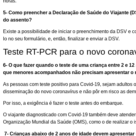
horas.
5- Como
preencher a
Declaração de Saúde do Viajante (
do assento?
Existe a possibilidade
de iniciar o preenchimento da DSV e c
lo
no seu
formulário
, e
,
então
,
finalizar
e
enviar
a DSV
.
Teste RT-PCR para o novo corona
6- O que fazer
quando
o teste de
uma
criança entre 2
e
12
que
menores acompanhados
não precisa
m
apresentar o 
As p
essoas com teste
positivo para
C
ovid
-19
, seja
m
adulto
s
o
disseminação do novo
coronavírus
e
não
pôr
em risco
a
s dem
Por isso, a exigência é fazer o teste antes do embarque.
O viajante
diagnosticado com
C
ovid
-19
também deve atender 
Organização Mundial d
a
Saúde
(
OMS
)
,
como
o de
realizar
o
7-
Crianças abaixo de 2 anos de idade devem apresentar