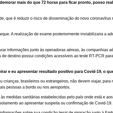
 demorar mais do que 72 horas para
ficar pronto
,
posso
rea
e, que é reduzir o risco de disseminação do novo coronavírus 
barque. A realização de exame posteriormente inviabilizaria a 
curar informações junto às operadoras aéreas, às companhias a
aís de destino possui condições acessíveis ao teste RT-PCR par
irar e
eu apresentar resultado
positivo para
C
ovid
-19
, o qu
u crianças, brasileiros ou estrangeiros, não devem viajar, para 
mais pessoas
a bord
o
ou nos aeroportos.
s medidas sanitárias estabelecidas pelo país onde está e aos
solamento ao apresentar suspeita ou confirmação de C
ovid
-19
.
 informações sobre
su
a
condição legal de migração junto à
Emb