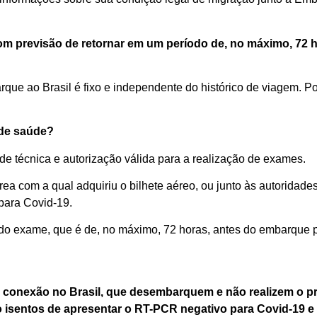
com previsão de retornar em um período de, no máximo,
72 
que ao Brasil é fixo
e
independente do histórico de viagem. Por
 de saúde?
ade
técnica
e autorização
válida
para
a
realização de exames.
érea
com a qual adquiriu
o bilhete aéreo
, ou junto
às
autoridades
para
C
ovid
-19
.
 do exame
, que é
de
, no máximo,
72 horas
,
antes
d
o embarque
p
conexão no Brasil
,
que desembarquem e não realizem
o
p
 isentos d
e
apresenta
r
o RT-PCR
negativo para
C
ovid
-19
e