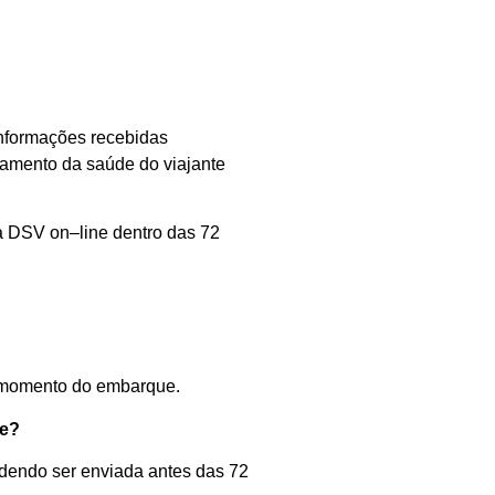
informações recebidas
mento da saúde do viajante
a DSV
on
–
line
dentro das 72
momento d
o
embarque
.
ue?
odendo ser enviada
antes das
72