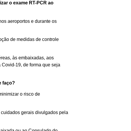
lizar o exame RT-PCR ao
nos aeroportos e durante os
adoção de medidas de controle
éreas, às embaixadas, aos
a
C
ovid
-19
, de forma que seja
e faço?
minimizar o risco de
 cuidados gerais divulgados pela
aixada ou
ao
Consulado do