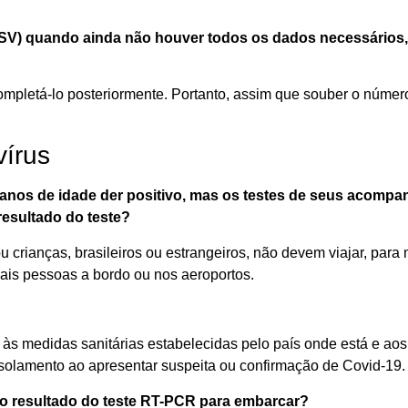
DSV)
quando ainda não
houver
todos os dados necessários
,
omplet
á
-lo posteriormente. Portanto, assim que
souber
o
númer
vírus
 anos
de idade
der
positivo, mas
os
testes
de
seus
acompan
resultado do teste?
u criança
s
,
brasileiro
s
ou estrangeiro
s
,
não
devem viajar,
para
m
ais p
essoa
s
a bordo
ou
nos
aeroportos.
às medidas sanitárias
estabelecidas
pelo
país
onde está
e
ao
isolamento
ao apresentar suspeita ou confirmação de
C
ovid
-19
.
 o resultado do teste RT-PCR para embarcar?