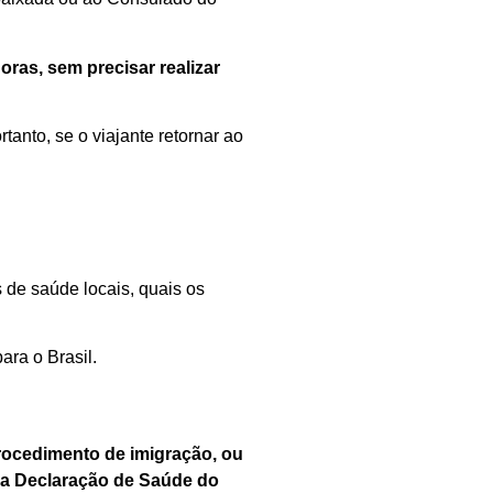
horas,
sem
precisar
realiza
r
tanto, se o viajante retornar ao
 de saúde locais,
quais
os
ara o Brasil.
rocedimento de imigração, ou
 a
Declaração de Saúde do