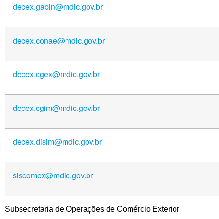
decex.gabin@mdic.gov.br
decex.conae@mdic.gov.br
decex.cgex@mdic.gov.br
decex.cgim@mdic.gov.br
decex.disim@mdic.gov.br
siscomex@mdic.gov.br
Subsecretaria de Operações de Comércio Exterior