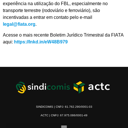
experiência na utilização do FBL, especialmente no
transporte terrestre (rodoviário e ferroviário), são
incentivadas a entrar em contato pelo e-mail
legal@fiata.org
.
Acesse o mais recente Boletim Jurídico Trimestral da FIATA
aqui:
https://lnkd.in/eW48B979
SINDICOMIS | CNPJ: 61.762.290/0001-03
ACTC | CNPJ: 67.975.086/0001-49