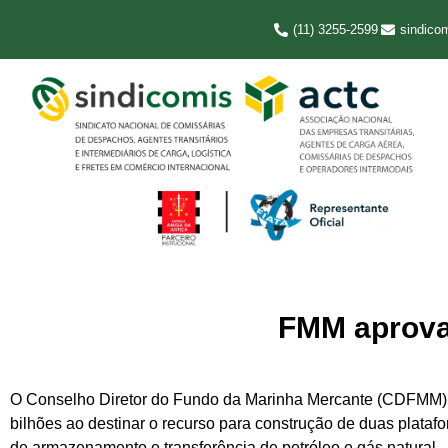
(11) 3255-2599
sindico
FMM aprova 
O Conselho Diretor do Fundo da Marinha Mercante (CDFMM) apr
bilhões ao destinar o recurso para construção de duas plataf
de armazenamento e transferência de petróleo e gás natural.