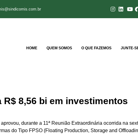
mis@sindicomis.com.br
HOME
QUEM SOMOS
O QUE FAZEMOS
JUNTE-S
R$ 8,56 bi em investimentos
ovou, durante a 11ª Reunião Extraordinária ocorrida na sexta-
ormas do Tipo FPSO (Floating Production, Storage and Offloadin