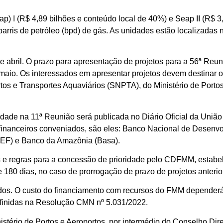
) I (R$ 4,89 bilhões e conteúdo local de 40%) e Seap II (R$ 3,
arris de petróleo (bpd) de gás. As unidades estão localizadas 
e abril. O prazo para apresentação de projetos para a 56ª Re
e maio. Os interessados em apresentar projetos devem destinar 
os e Transportes Aquaviários (SNPTA), do Ministério de Portos
ade na 11ª Reunião será publicada no Diário Oficial da União
s financeiros conveniados, são eles: Banco Nacional de Desen
CEF) e Banco da Amazônia (Basa).
s e regras para a concessão de prioridade pelo CDFMM, estabel
de 180 dias, no caso de prorrogação de prazo de projetos anter
eados. O custo do financiamento com recursos do FMM depender
efinidas na Resolução CMN nº 5.031/2022.
stério de Portos e Aeroportos, por intermédio do Conselho Dir