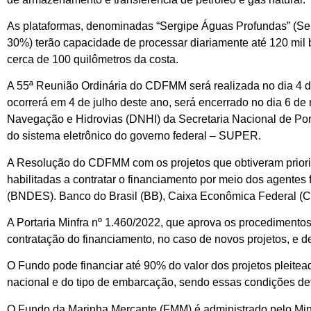
As plataformas, denominadas “Sergipe Águas Profundas” (Seap
30%) terão capacidade de processar diariamente até 120 mil b
cerca de 100 quilômetros da costa.
A 55ª Reunião Ordinária do CDFMM será realizada no dia 4 d
ocorrerá em 4 de julho deste ano, será encerrado no dia 6 d
Navegação e Hidrovias (DNHI) da Secretaria Nacional de Port
do sistema eletrônico do governo federal – SUPER.
A Resolução do CDFMM com os projetos que obtiveram priorid
habilitadas a contratar o financiamento por meio dos agente
(BNDES). Banco do Brasil (BB), Caixa Econômica Federal (
A Portaria Minfra nº 1.460/2022, que aprova os procedimento
contratação do financiamento, no caso de novos projetos, e 
O Fundo pode financiar até 90% do valor dos projetos pleit
nacional e do tipo de embarcação, sendo essas condições d
O Fundo da Marinha Mercante (FMM) é administrado pelo Mini