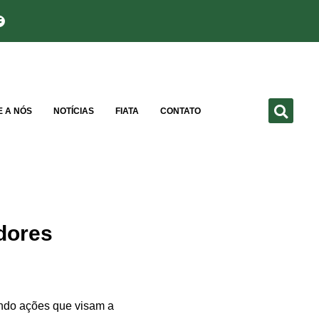
E A NÓS
NOTÍCIAS
FIATA
CONTATO
dores
endo ações que visam a