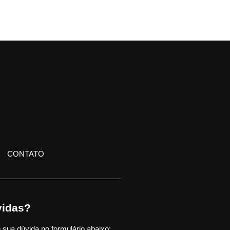
CONTATO
idas?
 sua dúvida no formulário abaixo: