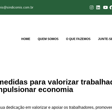
mis@sindicomis.com.br
HOME
QUEM SOMOS
O QUE FAZEMOS
JUNTE-S
didas para valorizar trabalha
mpulsionar economia
sua dedicação em valorizar e apoiar os trabalhadores, promov