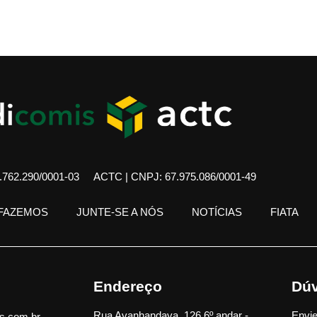
762.290/0001-03
ACTC | CNPJ: 67.975.086/0001-49
 FAZEMOS
JUNTE-SE A NÓS
NOTÍCIAS
FIATA
Endereço
Dúv
Rua Avanhandava, 126 6º andar -
Envie
s.com.br