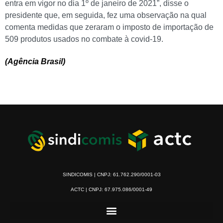
entra em vigor no dia 1º de janeiro de 2021”, disse o
presidente que, em seguida, fez uma observação na qual
comenta medidas que zeraram o imposto de importação de
509 produtos usados no combate à covid-19.
(Agência Brasil)
SINDICOMIS | CNPJ: 61.762.290/0001-03
ACTC | CNPJ: 67.975.086/0001-49