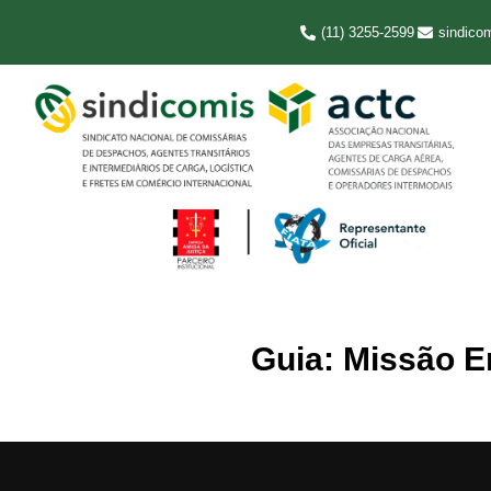
(11) 3255-2599
sindico
Guia: Missão E