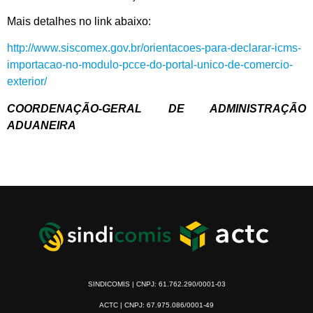
Mais detalhes no link abaixo:
http://www.siscomex.gov.br/orientacoes-para-declarar-icms-
importacao-no-modulo-pcce-do-portal-unico-de-comercio-
exterior/
COORDENAÇÃO-GERAL DE ADMINISTRAÇÃO
ADUANEIRA
SINDICOMIS | CNPJ: 61.762.290/0001-03
ACTC | CNPJ: 67.975.086/0001-49