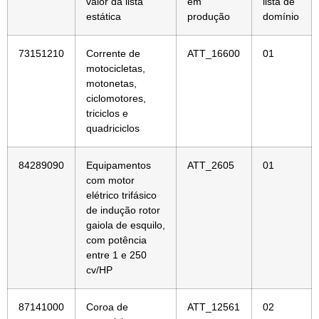
valor da lista
em
lista de
estática
produção
domínio
73151210
Corrente de
ATT_16600
01
motocicletas,
motonetas,
ciclomotores,
triciclos e
quadriciclos
84289090
Equipamentos
ATT_2605
01
com motor
elétrico trifásico
de indução rotor
gaiola de esquilo,
com potência
entre 1 e 250
cv/HP
87141000
Coroa de
ATT_12561
02