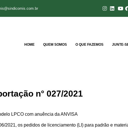
mis@sindicomis.com.br
HOME
QUEM SOMOS
O QUE FAZEMOS
JUNTE-S
portação n° 027/2021
o modelo LPCO com anuência da ANVISA
/06/2021, os pedidos de licenciamento (LI) para padrão e materi