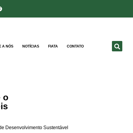
E A NÓS
NOTÍCIAS
FIATA
CONTATO
 o
is
 de Desenvolvimento Sustentável