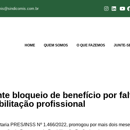
mis@sindicomis.com.br
HOME
QUEM SOMOS
O QUE FAZEMOS
JUNTE-S
e bloqueio de benefício por fal
bilitação profissional
rtaria PRES/INSS Nº 1.466/2022, prorrogou por mais dois meses