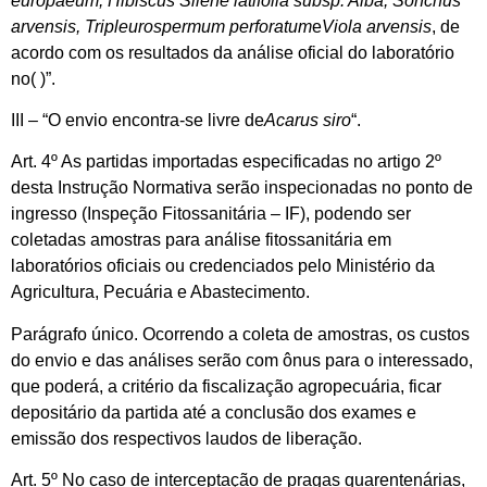
europaeum, Hibiscus Silene latifolia subsp. Alba, Sonchus
arvensis, Tripleurospermum perforatum
e
Viola arvensis
, de
acordo com os resultados da análise oficial do laboratório
no( )”.
III – “O envio encontra-se livre de
Acarus siro
“.
Art. 4º As partidas importadas especificadas no artigo 2º
desta Instrução Normativa serão inspecionadas no ponto de
ingresso (Inspeção Fitossanitária – IF), podendo ser
coletadas amostras para análise fitossanitária em
laboratórios oficiais ou credenciados pelo Ministério da
Agricultura, Pecuária e Abastecimento.
Parágrafo único. Ocorrendo a coleta de amostras, os custos
do envio e das análises serão com ônus para o interessado,
que poderá, a critério da fiscalização agropecuária, ficar
depositário da partida até a conclusão dos exames e
emissão dos respectivos laudos de liberação.
Art. 5º No caso de interceptação de pragas quarentenárias,