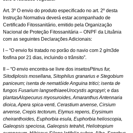
Art. 3º O envio do produto especificado no art. 2º desta
Instrução Normativa deverá estar acompanhado de
Certificado Fitossanitário, emitido pela Organização
Nacional de Proteção Fitossanitária – ONPF da Lituânia
com as seguintes Declarações Adicionais:
I – “O envio foi tratado no porão do navio com 2 g/m3de
fosfina por 21 dias, incluindo o trânsito”.
II – “O envio encontra-se livre dos insetos
Ptinus fur,
Sitodiplosis mosellana, Sitophilus granarius e Stegobium
paniceum; isenta de nematóide Anguina tritici; isenta de
fungos Fusarium langsethiae
e
Urocystis agropyri
; e das
plantas
Alopecurus myosuroides, Amaranthus Antennaria
dioica, Apera spica-venti, Cerastium arvense, Cirsium
arvense, Crepis tectorum, Elymus repens, Erysimum
cheiranthoides, Euphorbia esula, Euphorbia helioscopia,
Galeopsis speciosa, Galeopsis tetrahit, Heliotropium