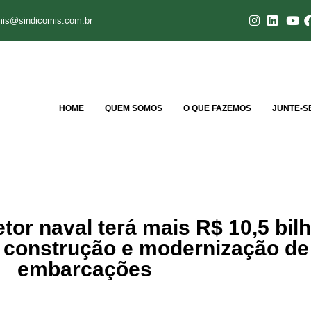
mis@sindicomis.com.br
HOME
QUEM SOMOS
O QUE FAZEMOS
JUNTE-S
etor naval terá mais R$ 10,5 bil
r construção e modernização de
embarcações