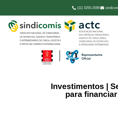
(11) 3255-2599
sindico
Investimentos | S
para financia