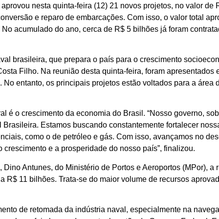
rovou nesta quinta-feira (12) 21 novos projetos, no valor de 
nversão e reparo de embarcações. Com isso, o valor total ap
. No acumulado do ano, cerca de R$ 5 bilhões já foram contrat
al brasileira, que prepara o país para o crescimento socioeco
 Costa Filho. Na reunião desta quinta-feira, foram apresentados
No entanto, os principais projetos estão voltados para a área 
al é o crescimento da economia do Brasil. “Nosso governo, sob 
Brasileira. Estamos buscando constantemente fortalecer nossa i
enciais, como o de petróleo e gás. Com isso, avançamos no de
crescimento e a prosperidade do nosso país”, finalizou.
 Dino Antunes, do Ministério de Portos e Aeroportos (MPor), a 
 a R$ 11 bilhões. Trata-se do maior volume de recursos aprova
ento de retomada da indústria naval, especialmente na navegaç