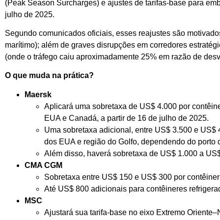
(Peak Season Surcharges) e ajustes de tarifas-base para emb
julho de 2025.
Segundo comunicados oficiais, esses reajustes são motivado
marítimo); além de graves disrupções em corredores estratég
(onde o tráfego caiu aproximadamente 25% em razão de desvi
O que muda na prática?
Maersk
Aplicará uma sobretaxa de US$ 4.000 por contêin
EUA e Canadá, a partir de 16 de julho de 2025.
Uma sobretaxa adicional, entre US$ 3.500 e US$ 4
dos EUA e região do Golfo, dependendo do porto 
Além disso, haverá sobretaxa de US$ 1.000 a US$ 
CMA CGM
Sobretaxa entre US$ 150 e US$ 300 por contêiner
Até US$ 800 adicionais para contêineres refrigerad
MSC
Ajustará sua tarifa-base no eixo Extremo Oriente