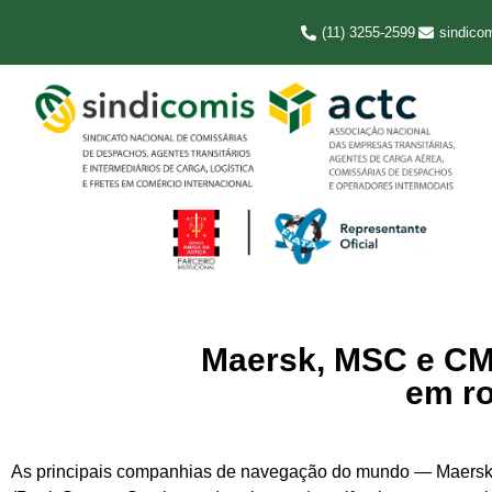
(11) 3255-2599
sindico
Maersk, MSC e CM
em r
As principais companhias de navegação do mundo — Maers