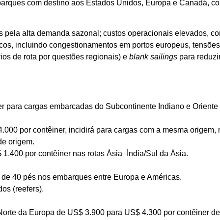
arques com destino aos Estados Unidos, Europa e Canadá, com 
s pela alta demanda sazonal; custos operacionais elevados, c
icos, incluindo congestionamentos em portos europeus, tensões 
os de rota por questões regionais) e
blank sailings
para reduzir
er para cargas embarcadas do Subcontinente Indiano e Orient
.000 por contêiner, incidirá para cargas com a mesma origem,
de origem.
1.400 por contêiner nas rotas Ásia–Índia/Sul da Ásia.
 de 40 pés nos embarques entre Europa e Américas.
os (reefers).
–Norte da Europa de US$ 3.900 para US$ 4.300 por contêiner de