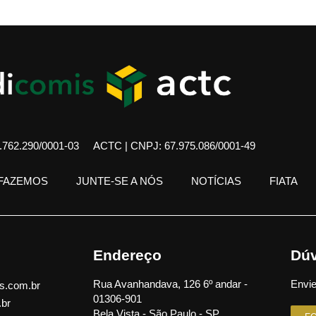
762.290/0001-03
ACTC | CNPJ: 67.975.086/0001-49
 FAZEMOS
JUNTE-SE A NÓS
NOTÍCIAS
FIATA
Endereço
Dúv
Rua Avanhandava, 126 6º andar -
Envie
s.com.br
01306-901
.br
Bela Vista - São Paulo - SP