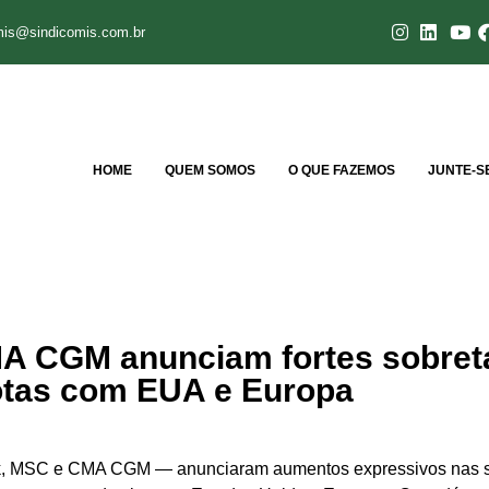
mis@sindicomis.com.br
HOME
QUEM SOMOS
O QUE FAZEMOS
JUNTE-S
A CGM anunciam fortes sobret
otas com EUA e Europa
k, MSC e CMA CGM — anunciaram aumentos expressivos nas so