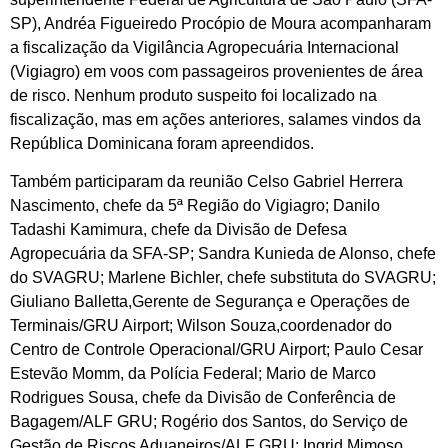
SP), Andréa Figueiredo Procópio de Moura acompanharam
a fiscalização da Vigilância Agropecuária Internacional
(Vigiagro) em voos com passageiros provenientes de área
de risco. Nenhum produto suspeito foi localizado na
fiscalização, mas em ações anteriores, salames vindos da
República Dominicana foram apreendidos.
Também participaram da reunião Celso Gabriel Herrera
Nascimento, chefe da 5ª Região do Vigiagro; Danilo
Tadashi Kamimura, chefe da Divisão de Defesa
Agropecuária da SFA-SP; Sandra Kunieda de Alonso, chefe
do SVAGRU; Marlene Bichler, chefe substituta do SVAGRU;
Giuliano Balletta,Gerente de Segurança e Operações de
Terminais/GRU Airport; Wilson Souza,coordenador do
Centro de Controle Operacional/GRU Airport; Paulo Cesar
Estevão Momm, da Polícia Federal; Mario de Marco
Rodrigues Sousa, chefe da Divisão de Conferência de
Bagagem/ALF GRU; Rogério dos Santos, do Serviço de
Gestão de Riscos Aduaneiros/ALF GRU; Ingrid Mimoso,