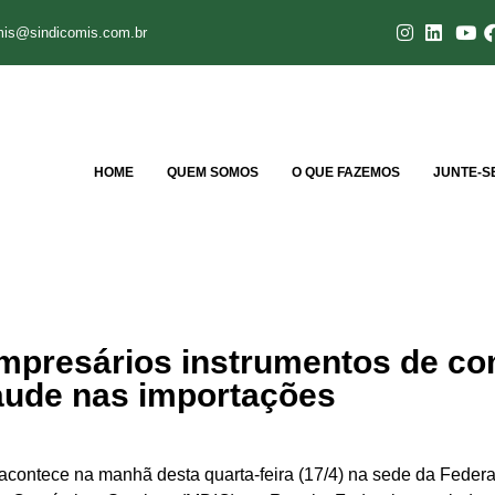
mis@sindicomis.com.br
HOME
QUEM SOMOS
O QUE FAZEMOS
JUNTE-S
mpresários instrumentos de c
raude nas importações
acontece na manhã desta quarta-feira (17/4) na sede da Federa