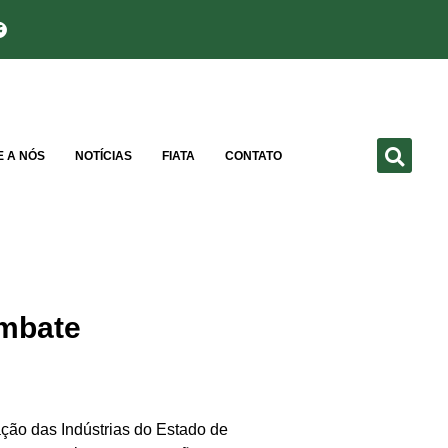
E A NÓS
NOTÍCIAS
FIATA
CONTATO
ombate
ção das Indústrias do Estado de