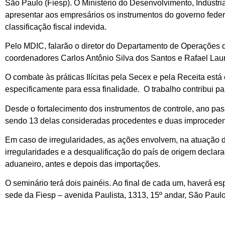
São Paulo (Fiesp). O Ministério do Desenvolvimento, Indústri
apresentar aos empresários os instrumentos do governo fede
classificação fiscal indevida.
Pelo MDIC, falarão o diretor do Departamento de Operações d
coordenadores Carlos Antônio Silva dos Santos e Rafael Laur
O combate às práticas Ilícitas pela Secex e pela Receita está
especificamente para essa finalidade. O trabalho contribui pa
Desde o fortalecimento dos instrumentos de controle, ano p
sendo 13 delas consideradas procedentes e duas improcede
Em caso de irregularidades, as ações envolvem, na atuação 
irregularidades e a desqualificação do país de origem declar
aduaneiro, antes e depois das importações.
O seminário terá dois painéis. Ao final de cada um, haverá 
sede da Fiesp – avenida Paulista, 1313, 15º andar, São Paul