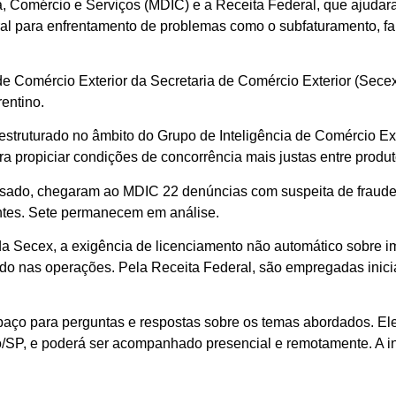
a, Comércio e Serviços (MDIC) e a Receita Federal, que ajudar
ral para enfrentamento de problemas como o subfaturamento, fa
e Comércio Exterior da Secretaria de Comércio Exterior (Secex
entino.
 estruturado no âmbito do Grupo de Inteligência de Comércio Ext
ra propiciar condições de concorrência mais justas entre produ
assado, chegaram ao MDIC 22 denúncias com suspeita de fraud
ntes. Sete permanecem em análise.
da Secex, a exigência de licenciamento não automático sobre i
ado nas operações. Pela Receita Federal, são empregadas inicia
espaço para perguntas e respostas sobre os temas abordados. E
o/SP, e poderá ser acompanhado presencial e remotamente. A in