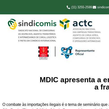
(11) 3255-2599
sindico
MDIC apresenta a e
a f
O combate às importações ilegais é o tema de seminário que 