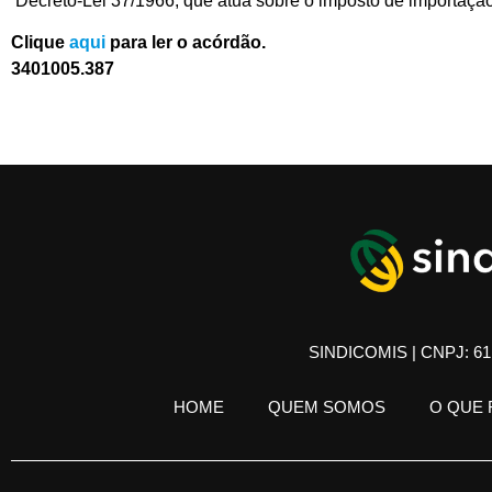
Decreto-­Lei 37/1966, que atua sobre o imposto de importação
Clique
aqui
para ler o acórdão.
3401­005.387
SINDICOMIS | CNPJ: 61.
HOME
QUEM SOMOS
O QUE