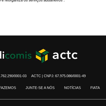
 e reorganiza os serviços aduaneiros”.
762.290/0001-03
ACTC | CNPJ: 67.975.086/0001-49
 FAZEMOS
JUNTE-SE A NÓS
NOTÍCIAS
FIATA