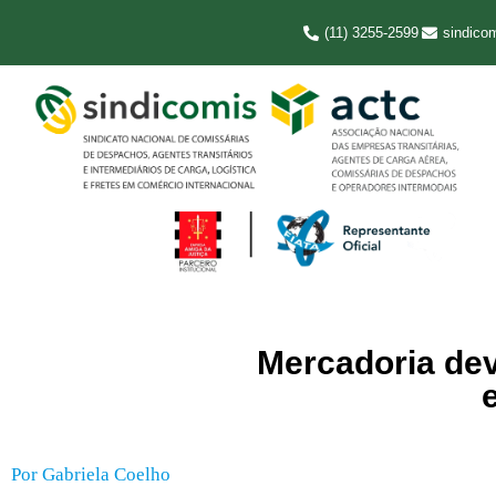
(11) 3255-2599
sindico
Mercadoria dev
Por
Gabriela Coelho