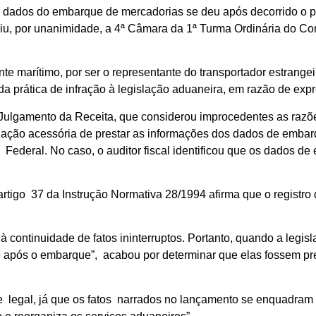
os dados do embarque de mercadorias se deu após decorrido o pr
iu, por unanimidade, a 4ª Câmara da 1ª Turma Ordinária do Co
e marítimo, por ser o representante do transportador estrangei
 da prática de infração à legislação aduaneira, em razão de exp
Julgamento da Receita, que considerou improcedentes as razõ
igação acessória de prestar as informações dos dados de emba
Federal. No caso, o auditor fiscal identificou que os dados d
artigo 37 da Instrução Normativa 28/1994 afirma que o registro 
continuidade de fatos ininterruptos. Portanto, quando a legis
 após o embarque”, acabou por determinar que elas fossem pre
de legal, já que os fatos narrados no lançamento se enquadram