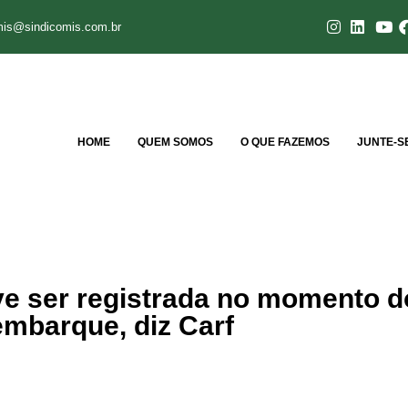
mis@sindicomis.com.br
HOME
QUEM SOMOS
O QUE FAZEMOS
JUNTE-S
e ser registrada no momento d
embarque, diz Carf