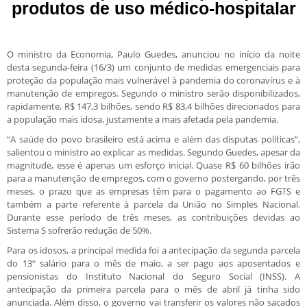
produtos de uso médico-hospitalar
O ministro da Economia, Paulo Guedes, anunciou no início da noite
desta segunda-feira (16/3) um conjunto de medidas emergenciais para
proteção da população mais vulnerável à pandemia do coronavírus e à
manutenção de empregos. Segundo o ministro serão disponibilizados,
rapidamente, R$ 147,3 bilhões, sendo R$ 83,4 bilhões direcionados para
a população mais idosa, justamente a mais afetada pela pandemia.
“A saúde do povo brasileiro está acima e além das disputas políticas”,
salientou o ministro ao explicar as medidas. Segundo Guedes, apesar da
magnitude, esse é apenas um esforço inicial. Quase R$ 60 bilhões irão
para a manutenção de empregos, com o governo postergando, por três
meses, o prazo que as empresas têm para o pagamento ao FGTS e
também a parte referente à parcela da União no Simples Nacional.
Durante esse período de três meses, as contribuições devidas ao
Sistema S sofrerão redução de 50%.
Para os idosos, a principal medida foi a antecipação da segunda parcela
do 13º salário para o mês de maio, a ser pago aos aposentados e
pensionistas do Instituto Nacional do Seguro Social (INSS). A
antecipação da primeira parcela para o mês de abril já tinha sido
anunciada. Além disso, o governo vai transferir os valores não sacados