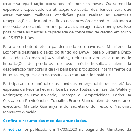
caso essa repactuação ocorra nos próximos seis meses. Outra medida
expande a capacidade de utilização de capital dos bancos para que
esses tenham melhores condições para realizar as eventuais
renegociações e de manter o fluxo de concessão de crédito, baixando a
necessidade de capital próprio para a alavancagem das operações. Isso
possibilitará aumentar a capacidade de concessão de crédito em torno
de R$ 637 bilhões.
Para o combate direto à pandemia do coronavírus, o Ministério da
Economia destinará o saldo do fundo do DPVAT para o Sistema Único
de Saúde (são mais R$ 4,5 bilhões), reduzirá a zero as alíquotas de
importação de produtos de uso médico-hospitalar, além da
desoneração temporária de IPI para bens produzidos internamente ou
importados, que sejam necessários ao combate do Covid-19.
Participaram do anúncio das medidas emergenciais os secretários
especiais da Receita Federal, José Barroso Tostes; da Fazenda, Waldery
Rodrigues; da Produtividade, Emprego e Competividade, Carlos Da
Costa; e da Previdência e Trabalho, Bruno Bianco, além do secretário-
executivo, Marcelo Guaranys e do secretário do Tesouro Nacional,
Mansueto Almeida.
Confira o resumo das medidas anunciadas.
A
notícia
foi publicada em 17/03/2020 na página do Ministério da