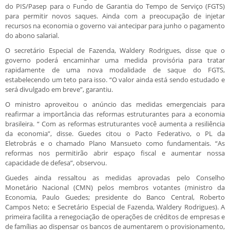
do PIS/Pasep para o Fundo de Garantia do Tempo de Serviço (FGTS)
para permitir novos saques. Ainda com a preocupação de injetar
recursos na economia o governo vai antecipar para junho o pagamento
do abono salarial.
O secretário Especial de Fazenda, Waldery Rodrigues, disse que o
governo poderá encaminhar uma medida provisória para tratar
rapidamente de uma nova modalidade de saque do FGTS,
estabelecendo um teto para isso. “O valor ainda está sendo estudado e
será divulgado em breve”, garantiu.
O ministro aproveitou o anúncio das medidas emergenciais para
reafirmar a importância das reformas estruturantes para a economia
brasileira. “ Com as reformas estruturantes você aumenta a resiliência
da economia”, disse. Guedes citou o Pacto Federativo, o PL da
Eletrobrás e o chamado Plano Mansueto como fundamentais. “As
reformas nos permitirão abrir espaço fiscal e aumentar nossa
capacidade de defesa”, observou.
Guedes ainda ressaltou as medidas aprovadas pelo Conselho
Monetário Nacional (CMN) pelos membros votantes (ministro da
Economia, Paulo Guedes; presidente do Banco Central, Roberto
Campos Neto; e Secretário Especial de Fazenda, Waldery Rodrigues). A
primeira facilita a renegociação de operações de créditos de empresas e
de famílias ao dispensar os bancos de aumentarem o provisionamento,