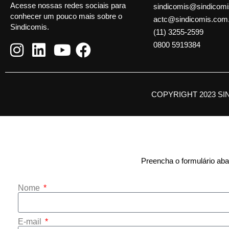
Acesse nossas redes sociais para
sindicomis@sindicomi
conhecer um pouco mais sobre o
actc@sindicomis.com
Sindicomis.
(11) 3255-2599
0800 5919384
COPYRIGHT 2023 SI
Preencha o formulário abai
Nome
E-mail