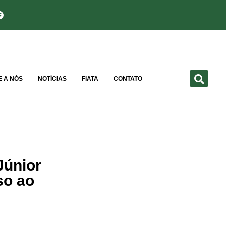
E A NÓS
NOTÍCIAS
FIATA
CONTATO
Júnior
so ao