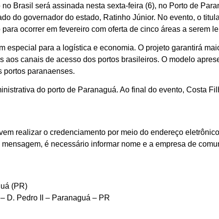
o Brasil será assinada nesta sexta-feira (6), no Porto de Para
ado do governador do estado, Ratinho Júnior. No evento, o titu
para ocorrer em fevereiro com oferta de cinco áreas a serem le
 especial para a logística e economia. O projeto garantirá maio
 aos canais de acesso dos portos brasileiros. O modelo aprese
os portos paranaenses.
istrativa do porto de Paranaguá. Ao final do evento, Costa Fil
devem realizar o credenciamento por meio do endereço eletrôni
a mensagem, é necessário informar nome e a empresa de comun
guá (PR)
 – D. Pedro II – Paranaguá – PR