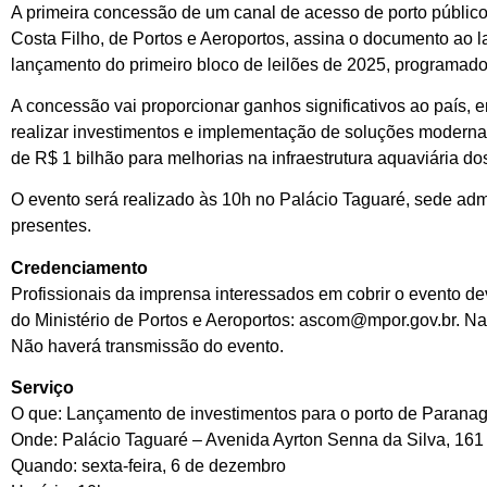
A primeira concessão de um canal de acesso de porto público n
Costa Filho, de Portos e Aeroportos, assina o documento ao l
lançamento do primeiro bloco de leilões de 2025, programado 
A concessão vai proporcionar ganhos significativos ao país, em
realizar investimentos e implementação de soluções modernas
de R$ 1 bilhão para melhorias na infraestrutura aquaviária d
O evento será realizado às 10h no Palácio Taguaré, sede admin
presentes.
Credenciamento
Profissionais da imprensa interessados em cobrir o evento 
do Ministério de Portos e Aeroportos: ascom@mpor.gov.br. N
Não haverá transmissão do evento.
Serviço
O que: Lançamento de investimentos para o porto de Parana
Onde: Palácio Taguaré – Avenida Ayrton Senna da Silva, 161
Quando: sexta-feira, 6 de dezembro