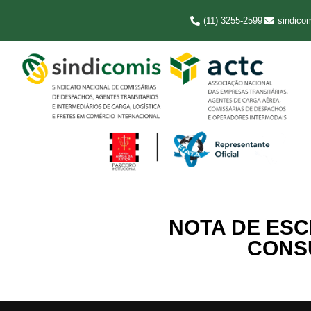
(11) 3255-2599
sindico
NOTA DE ES
CONSU