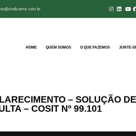
mis@sindicomis.com.br
HOME
QUEM SOMOS
O QUE FAZEMOS
JUNTE-S
CLARECIMENTO – SOLUÇÃO D
LTA – COSIT Nº 99.101