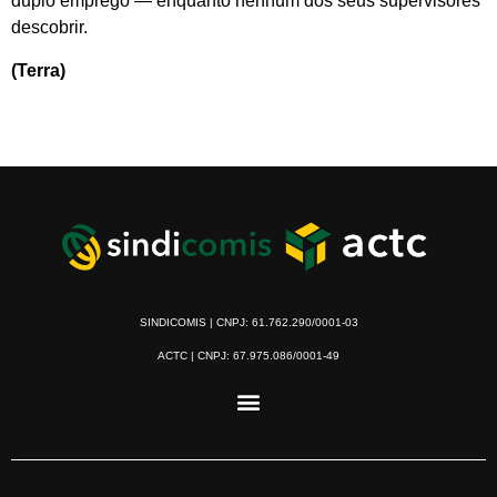
duplo emprego — enquanto nenhum dos seus supervisores
descobrir.
(Terra)
SINDICOMIS | CNPJ: 61.762.290/0001-03
ACTC | CNPJ: 67.975.086/0001-49