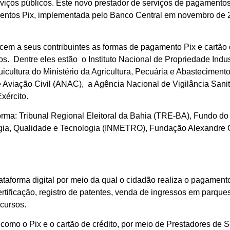
erviços públicos. Este novo prestador de serviços de pagamen
mentos Pix, implementada pelo Banco Central em novembro de 
em a seus contribuintes as formas de pagamento Pix e cartão d
. Dentre eles estão o Instituto Nacional de Propriedade Industria
quicultura do Ministério da Agricultura, Pecuária e Abastecim
 Aviação Civil (ANAC), a Agência Nacional de Vigilância Sani
xército.
orma: Tribunal Regional Eleitoral da Bahia (TRE-BA), Fundo do
ologia, Qualidade e Tecnologia (INMETRO), Fundação Alexandre
taforma digital por meio da qual o cidadão realiza o pagament
rtificação, registro de patentes, venda de ingressos em parque
ncursos.
 como o Pix e o cartão de crédito, por meio de Prestadores de