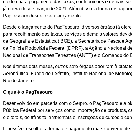
crédito para pagamento das taxas, contribuições e demais s
já opera desde março de 2021. Além disso, a forma de paga
PagTesouro desde o seu lançamento.
Desde o lançamento do PagTesouro, diversos órgãos já oferec
para recolhimento das taxas, serviços e demais valores devidos
de Geografia e Estatística (IBGE), a Secretaria de Pesca e A
da Polícia Rodoviária Federal (DPRF), a Agência Nacional de
Nacional de Transportes Terrestres (ANTT) e o Comando do E
Nos últimos dois meses, outros sete órgãos aderiram à plataf
Aeronáutica, Fundo do Exército, Instituto Nacional de Metr
Rio de Janeiro.
O que é o PagTesouro
Desenvolvido em parceria com o Serpro, o PagTesouro é a pla
Pública Federal por serviços como importação de produtos, ce
eleitorais, de trânsito, ambientais e inscrições de cursos e co
É possível escolher a forma de pagamento mais conveniente,