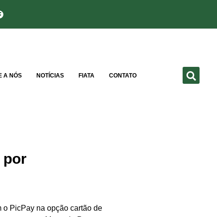
E A NÓS
NOTÍCIAS
FIATA
CONTATO
 por
m o PicPay na opção cartão de