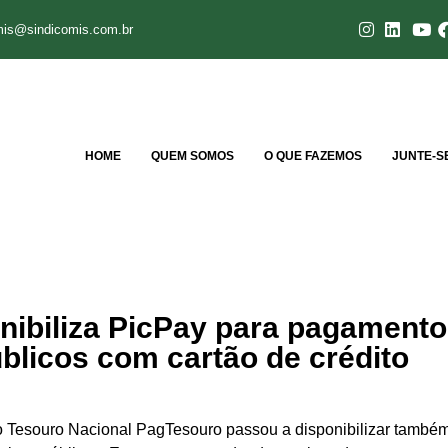
mis@sindicomis.com.br
HOME
QUEM SOMOS
O QUE FAZEMOS
JUNTE-S
nibiliza PicPay para pagamento
blicos com cartão de crédito
 do Tesouro Nacional PagTesouro passou a disponibilizar també