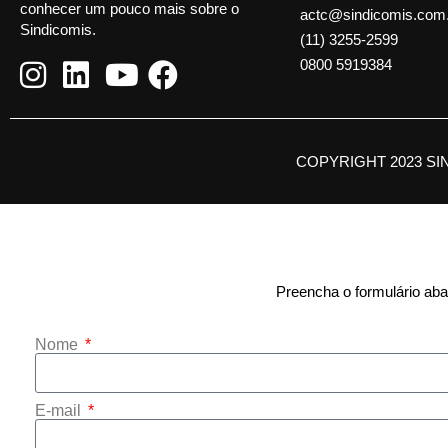
conhecer um pouco mais sobre o
actc@sindicomis.com
Sindicomis.
(11) 3255-2599
0800 5919384
COPYRIGHT 2023 SI
Preencha o formulário abai
Nome
E-mail