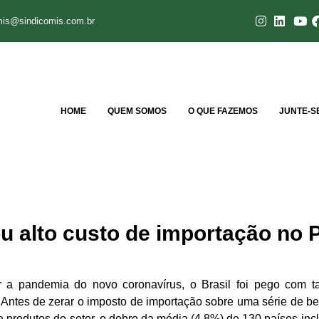
mis@sindicomis.com.br
HOME
QUEM SOMOS
O QUE FAZEMOS
JUNTE-S
 alto custo de importação no 
r a pandemia do novo coronavírus, o Brasil foi pego com t
Antes de zerar o imposto de importação sobre uma série de bens
e produtos do setor, o dobro da média (4,8%) de 130 países in