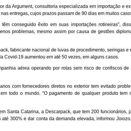
ior da Argument, consultoria especializada em importação e ex
s nas entregas, cujos prazos passam de 90 dias em muitos caso
m conseguido êxito em suas importações rotineiras”, dis
menos problemas, mesmo assim por causa de gestões diplomát
ck, fabricante nacional de luvas de procedimento, seringas e 
da Covid-19 aumentou em até 50 vezes, em alguns casos.
mpanhia aérea operando por rotas sem risco de confiscos de o
os com fornecedores diretos no exterior tem evitado probl
” em todo o mundo. “O pagamento de qualquer produto tem 
 Santa Catarina, a Descarpack, que tem 200 funcionários, j
até 300% e dar conta da demanda elevada, informou Joiozo.