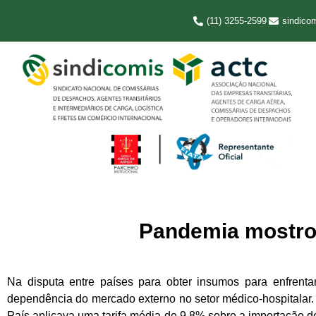
(11) 3255-2599
sindico
Pandemia mostrou
Na disputa entre países para obter insumos para enfrenta
dependência do mercado externo no setor médico-hospitalar. 
País aplicava uma tarifa média de 9,8% sobre a importação d