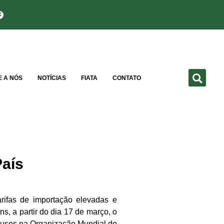
E A NÓS
NOTÍCIAS
FIATA
CONTATO
País
arifas de importação elevadas e
, a partir do dia 17 de março, o
clusos na Organização Mundial do