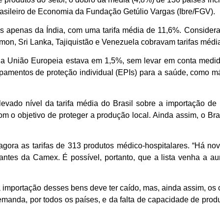
asileiro de Economia da Fundação Getúlio Vargas (Ibre/FGV).
trás apenas da Índia, com uma tarifa média de 11,6%. Consid
lomon, Sri Lanka, Tajiquistão e Venezuela cobravam tarifas médi
 na União Europeia estava em 1,5%, sem levar em conta med
mentos de proteção individual (EPIs) para a saúde, como másc
levado nível da tarifa média do Brasil sobre a importação de
m o objetivo de proteger a produção local. Ainda assim, o Br
agora as tarifas de 313 produtos médico-hospitalares. “Há no
antes da Camex. É possível, portanto, que a lista venha a a
a importação desses bens deve ter caído, mas, ainda assim, os 
emanda, por todos os países, e da falta de capacidade de pro