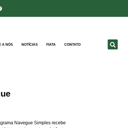
E A NÓS
NOTÍCIAS
FIATA
CONTATO
gue
 programa Navegue Simples recebe