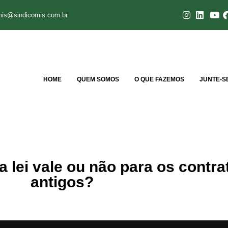
mis@sindicomis.com.br
HOME
QUEM SOMOS
O QUE FAZEMOS
JUNTE-S
a lei vale ou não para os contra
antigos?