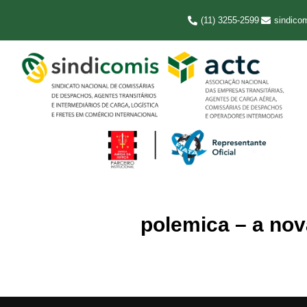
(11) 3255-2599
sindico
polemica – a nov