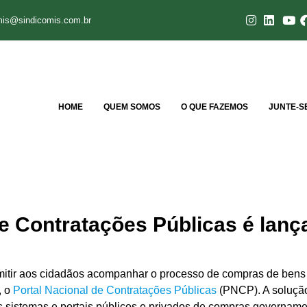
mis@sindicomis.com.br
HOME
QUEM SOMOS
O QUE FAZEMOS
JUNTE-S
de Contratações Públicas é lanç
rmitir aos cidadãos acompanhar o processo de compras de bens 
, o
Portal Nacional de Contratações Públicas
(PNCP). A solução
s sistemas e portais públicos e privados de compras govername