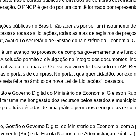
 Federação. O PNCP é gerido por um comitê formado por represen
ções públicas no Brasil, não apenas por ser um instrumento de 
esso a todas as licitações, todas as atas de registros de preço
”, avaliou o secretário de Gestão do Ministério da Economia, C
tal é um avanço no processo de compras governamentais e funci
“A solução permite a divulgação na íntegra dos documentos, in
ncia ativa da informação. O desenvolvimento, baseado em API R
emas e portais de compras. No portal, qualquer cidadão, por exem
seja feita no âmbito da nova Lei de Licitações”, destacou.
stão e Governo Digital do Ministério da Economia, Gleisson Ru
itar uma melhor gestão dos recursos pelos estados e municípi
 para trás décadas de uma prática perniciosa em que as escolha
ão, Gestão e Governo Digital do Ministério da Economia, com a
vimento (Bid) e da Escola Nacional de Administração Pública 