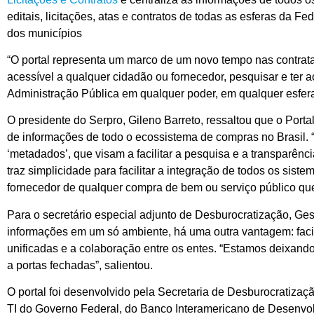
editais, licitações, atas e contratos de todas as esferas da
dos municípios
“O portal representa um marco de um novo tempo nas contrata
acessível a qualquer cidadão ou fornecedor, pesquisar e ter ac
Administração Pública em qualquer poder, em qualquer esfera
O presidente do Serpro, Gileno Barreto, ressaltou que o Por
de informações de todo o ecossistema de compras no Brasil. 
‘metadados’, que visam a facilitar a pesquisa e a transparê
traz simplicidade para facilitar a integração de todos os sist
fornecedor de qualquer compra de bem ou serviço público que 
Para o secretário especial adjunto de Desburocratização, Ge
informações em um só ambiente, há uma outra vantagem: facil
unificadas e a colaboração entre os entes. “Estamos deixando
a portas fechadas”, salientou.
O portal foi desenvolvido pela Secretaria de Desburocratizaç
TI do Governo Federal, do Banco Interamericano de Desenvol