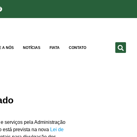
E A NÓS
NOTÍCIAS
FIATA
CONTATO
ado
e serviços pela Administração
 está prevista na nova
Lei de
ntais para divulgação dos