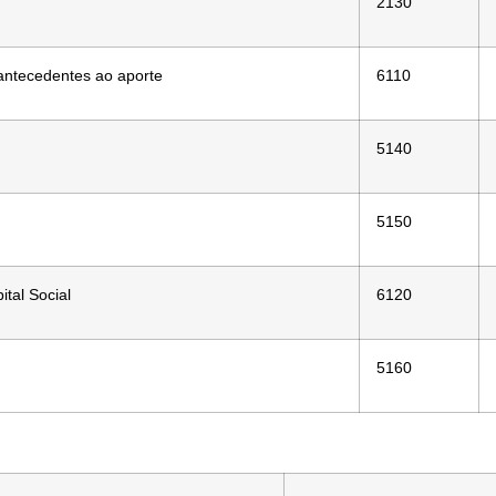
2130
antecedentes ao aporte
6110
5140
5150
tal Social
6120
5160