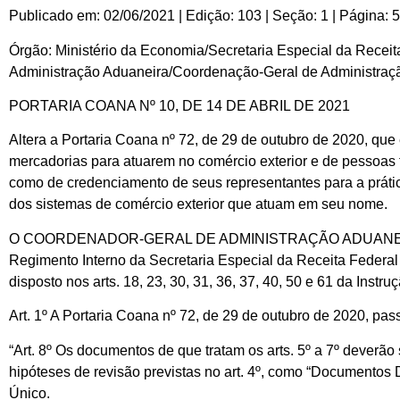
Publicado em: 02/06/2021 | Edição: 103 | Seção: 1 | Página: 
Órgão: Ministério da Economia/Secretaria Especial da Receita
Administração Aduaneira/Coordenação-Geral de Administraç
PORTARIA COANA Nº 10, DE 14 DE ABRIL DE 2021
Altera a Portaria Coana nº 72, de 29 de outubro de 2020, qu
mercadorias para atuarem no comércio exterior e de pessoas 
como de credenciamento de seus representantes para a práti
dos sistemas de comércio exterior que atuam em seu nome.
O COORDENADOR-GERAL DE ADMINISTRAÇÃO ADUANEIRA, no uso 
Regimento Interno da Secretaria Especial da Receita Federal 
disposto nos arts. 18, 23, 30, 31, 36, 37, 40, 50 e 61 da Instr
Art. 1º A Portaria Coana nº 72, de 29 de outubro de 2020, pas
“Art. 8º Os documentos de que tratam os arts. 5º a 7º deverã
hipóteses de revisão previstas no art. 4º, como “Documentos 
Único.