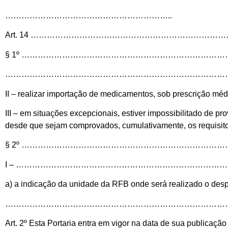
……………………………………………………..
Art. 14 …………………………………………………………
§ 1º …………………………………………………………………
…………………………………………………………………………
II – realizar importação de medicamentos, sob prescrição méd
III – em situações excepcionais, estiver impossibilitado de pro
desde que sejam comprovados, cumulativamente, os requisitos 
§ 2º ………………………………………………………………
I – …………………………………………………………………
a) a indicação da unidade da RFB onde será realizado o despa
……………………………………………………………………………
Art. 2º Esta Portaria entra em vigor na data de sua publicação